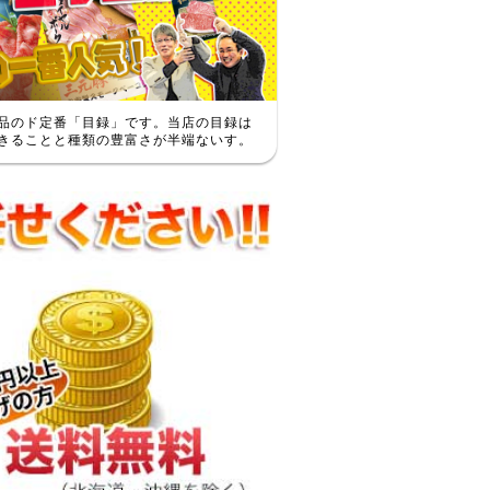
品のド定番「目録」です。当店の目録は
きることと種類の豊富さが半端ないす。