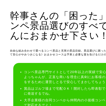
幹事さんの「困った
ンペ景品選びのすべ
んにおまかせ下さい
自由な組み合わせで選べるコンペ景品と充実の景品目録。景品選びに困っ
て安心がやみつきになる》おまかせコースは予算と必要な賞を告げるだけ
コンペ景品専門サイトとして20年以上の実績で安
よっちゃんが、正直な商いを理念に真剣にお客様の
をするために運営しとるで安心してまかしてちょう
賞品はゴルフ場まで宅配ＯＫ！開封したら即表彰で
に発送するでね。
大手企業様の合同コンペから仲間内の小規模コンペ
て対応するでよ！