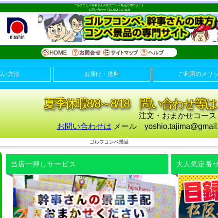
ゴルフコンペ幹事さんの味方コンペ景品の専門サイト
お問い合わせ TEL 052-916-3939
払い方法
お届け・送料
ご利用のメリ
夏季休暇8/8～8/18 問い合わせ
注文・おまかせコース
お問い合わせは
メール yoshio.tajima@gm
ゴルフコンペ景品
当店一押しサービス
大人気定番