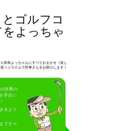
」とゴルフコ
てをよっちゃ
！
たら田島よっちゃんにすべておまかせ《楽し
の楽々システムで幹事さんをお助けします！
心の田島の
お手伝い
！
きるよう
まですべ