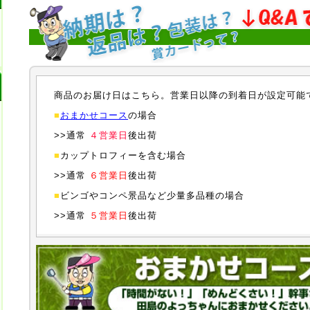
商品のお届け日はこちら。営業日以降の到着日が設定可能
■
おまかせコース
の場合
>>通常
４営業日
後出荷
■
カップトロフィーを含む場合
>>通常
６営業日
後出荷
■
ビンゴやコンペ景品など少量多品種の場合
>>通常
５営業日
後出荷