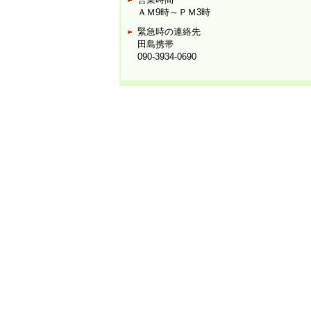
ＡＭ9時～ＰＭ3時
緊急時の連絡先
田島携帯
090-3934-0690