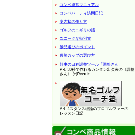
コンペ運営マニュアル
コンペパーティ訪問日記
案内状の作り方
ゴルフのニギリの話
ユニークな特別賞
景品選びのポイント
優勝カップの選び方
幹事の日程調整ツール「調整さん」
PR: 30秒で作れるカンタン出欠表の《調整
さん》 (c)Recruit
PR: 4スタンス理論のプロゴルファーの
レッスン日記