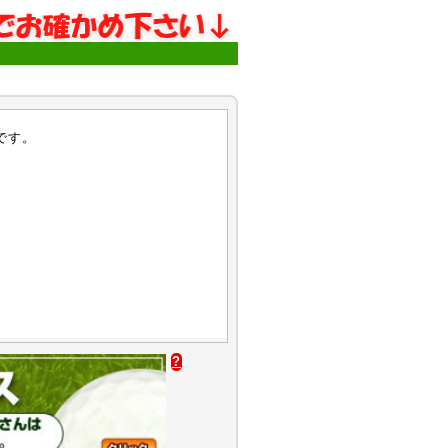
です。
?