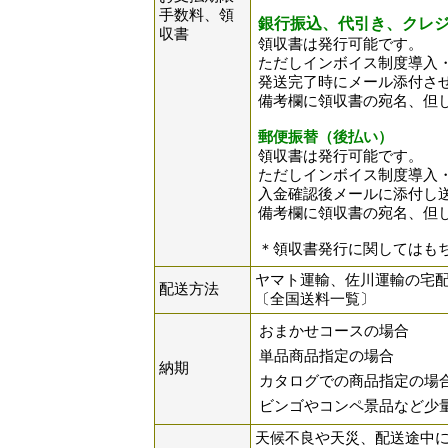
手数料、領
銀行振込、代引き、クレ
収書
領収書は発行可能です。
ただしインボイス制度導入
発送完了時にメール添付さ
備考欄に領収書の宛名、但
郵便振替（後払い）
領収書は発行可能です。
ただしインボイス制度導入
入金確認後メールに添付し
備考欄に領収書の宛名、但
＊領収書発行に関してはも
ヤマト運輸、佐川運輸の宅
配送方法
〔全国送料一覧〕
おまかせコースの場合
単品商品指定の場合
納期
カタログでの商品指定の場
ビンゴやコンペ景品など少
天候不良や天災、配送途中