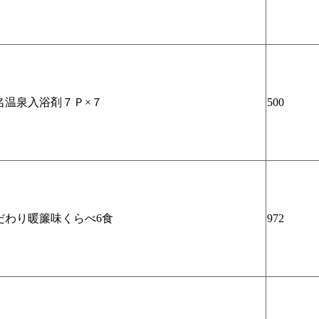
名温泉入浴剤７Ｐ×７
500
だわり暖簾味くらべ6食
972