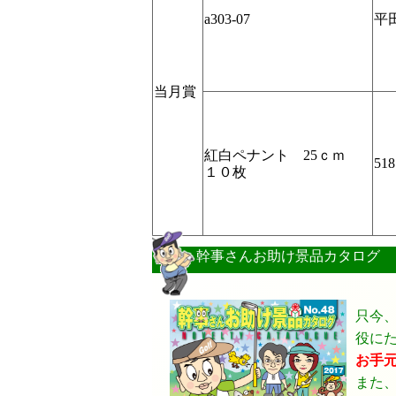
a303-07
平
当月賞
紅白ペナント 25ｃｍ
518
１０枚
幹事さんお助け景品カタログ
只今
役に
お手
また、