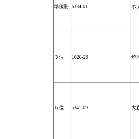
準優勝
a334-01
ホ
３位
1028-26
焼
５位
a341-09
大