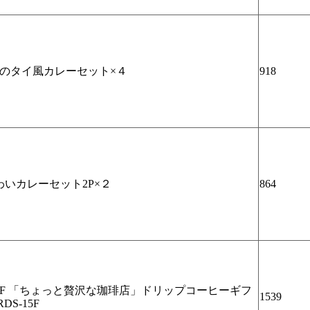
種のタイ風カレーセット×４
918
わいカレーセット2P×２
864
GF 「ちょっと贅沢な珈琲店」ドリップコーヒーギフ
1539
RDS-15F