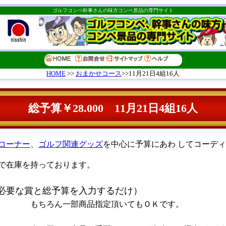
ゴルフコンペ幹事さんの味方コンペ景品の専門サイト
おまかせコース
>>11月21日4組16人
HOME
>>
総予算￥28.000 11月21日4組16人
コーナー
、
ゴルフ関連グッズ
を中心に予算にあわ してコーデ
で在庫を持っております。
必要な賞と総予算を入力するだけ）
指定頂いてもＯＫです。