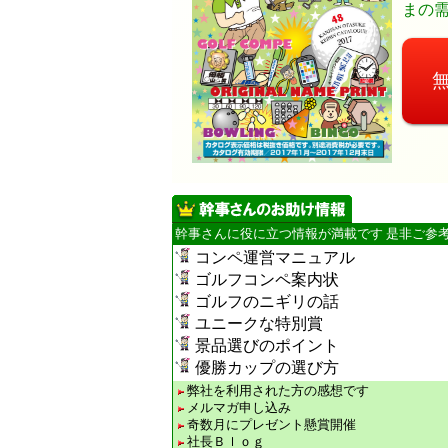
まの
幹事さんに役に立つ情報が満載です 是非ご参
コンペ運営マニュアル
ゴルフコンペ案内状
ゴルフのニギリの話
ユニークな特別賞
景品選びのポイント
優勝カップの選び方
弊社を利用された方の感想です
メルマガ申し込み
奇数月にプレゼント懸賞開催
社長Ｂｌｏｇ