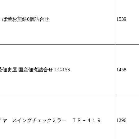
すば焼お煎餅6個詰合せ
1539
花佃史屋 国産佃煮詰合せ LC-15S
1458
イヤ スイングチェックミラー ＴＲ－４１９
1296