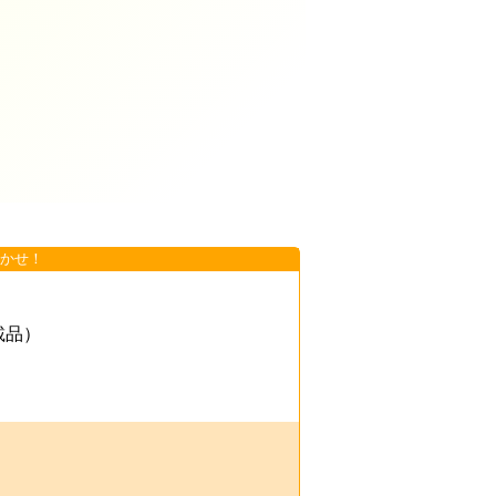
かせ！
載品）