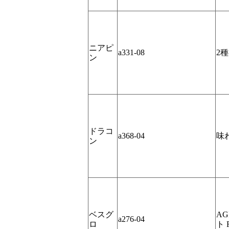
ニアピ
a331-08
2
ン
ドラコ
a368-04
味
ン
ベスグ
A
a276-04
ロ
ト 