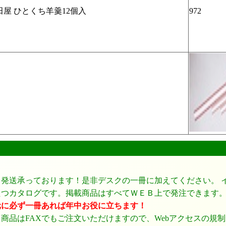
田屋 ひとくち羊羹12個入
972
、発送承っております！是非デスクの一冊に加えてください。 
たつカタログです。掲載商品はすべてＷＥＢ上で発注できます
元に必ず一冊あれば年中お役に立ちます！
商品はFAXでもご注文いただけますので、Webアクセスの規