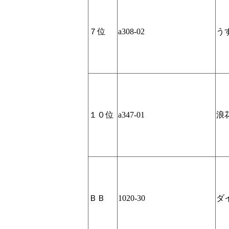
７位
a308-02
う
１０位
a347-01
浪
ＢＢ
1020-30
ダ