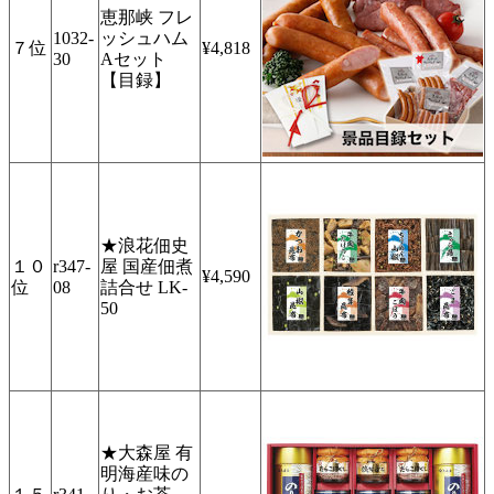
恵那峡 フレ
1032-
ッシュハム
７位
¥4,818
30
Aセット
【目録】
★浪花佃史
１０
r347-
屋 国産佃煮
¥4,590
位
08
詰合せ LK-
50
★大森屋 有
明海産味の