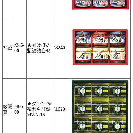
r346-
★あけぼの
25位
\3240
06
瓶詰詰合せ
★ダンケ 抹
敢闘
r306-
茶わらび餅
\1620
賞
08
MWA-15