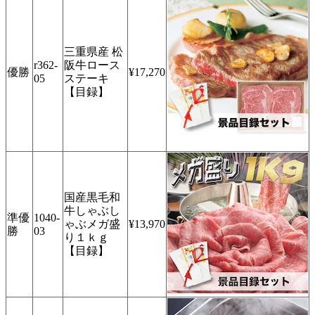
三重県産 松
r362-
阪牛ロース
優勝
¥17,270
05
ステーキ
【目録】
国産黒毛和
牛しゃぶし
準優
1040-
ゃぶメガ盛
¥13,970
勝
03
り１ｋｇ
【目録】