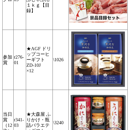
１ｋｇ【目
録】
★AGF ドリ
ップコーヒ
参加
r276-
ーギフト
\1026
賞
01
ZD-10J
×12
当日
★大森屋 ふ
賞
r341-
りかけ・瓶
\3240
（12
03
詰バラエテ