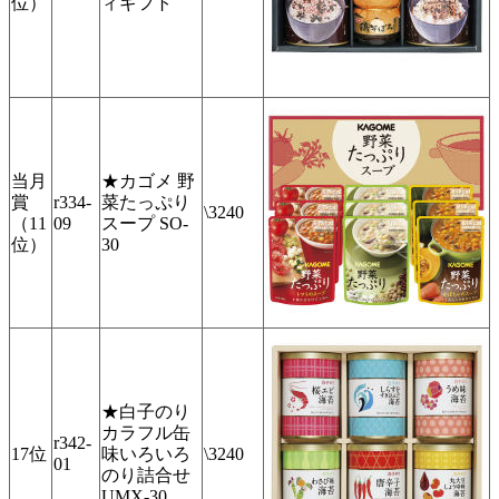
位）
ィギフト
当月
★カゴメ 野
賞
r334-
菜たっぷり
\3240
（11
09
スープ SO-
位）
30
★白子のり
カラフル缶
r342-
17位
味いろいろ
\3240
01
のり詰合せ
UMX-30