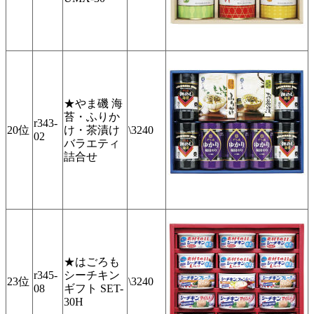
★やま磯 海
苔・ふりか
r343-
20位
け・茶漬け
\3240
02
バラエティ
詰合せ
★はごろも
r345-
シーチキン
23位
\3240
08
ギフト SET-
30H