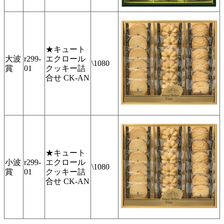
★キュート
大波
r299-
エクロール
\1080
賞
01
クッキー詰
合せ CK-AN
★キュート
小波
r299-
エクロール
\1080
賞
01
クッキー詰
合せ CK-AN