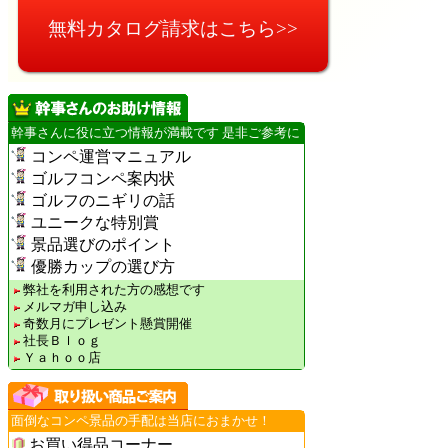
無料カタログ請求はこちら>>
幹事さんに役に立つ情報が満載です 是非ご参考に
コンペ運営マニュアル
ゴルフコンペ案内状
ゴルフのニギリの話
ユニークな特別賞
景品選びのポイント
優勝カップの選び方
弊社を利用された方の感想です
メルマガ申し込み
奇数月にプレゼント懸賞開催
社長Ｂｌｏｇ
Ｙａｈｏｏ店
面倒なコンペ景品の手配は当店におまかせ！
お買い得品コーナー