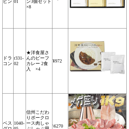
ピン
01
ン3個セット
×8
★洋食屋さ
ドラ
r331-
んのビーフ
¥972
コン
02
カレー 2食
入 ×4
信州こだわ
りポークロ
ベス
1040-
ース肉しゃ
\6270
グロ
05
ぶしゃぶ用