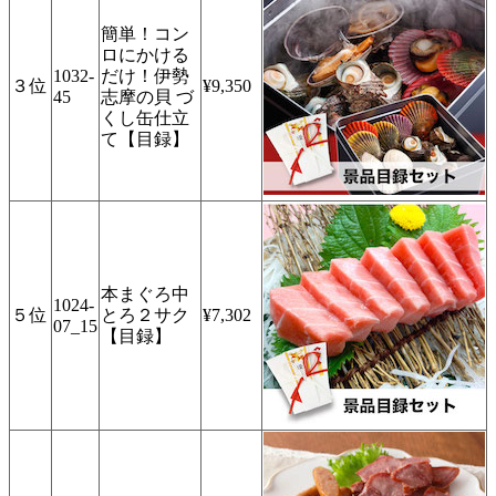
簡単！コン
ロにかける
1032-
だけ！伊勢
３位
¥9,350
45
志摩の貝 づ
くし缶仕立
て【目録】
本まぐろ中
1024-
５位
とろ２サク
¥7,302
07_15
【目録】