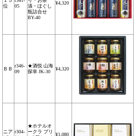
１５
r341-
り・お茶
¥4,320
位
05
漬・ほぐし
瓶詰合せ
BY-40
r346-
★酒悦 山海
ＢＢ
¥4,320
09
探幸 JK-30
★ホテルオ
ニア
r304-
ークラ プリ
¥1,080