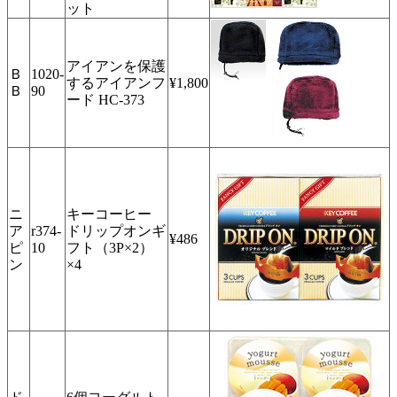
ット
アイアンを保護
Ｂ
1020-
するアイアンフ
¥1,800
Ｂ
90
ード HC-373
ニ
キーコーヒー
ア
r374-
ドリップオンギ
¥486
ピ
10
フト（3P×2）
ン
×4