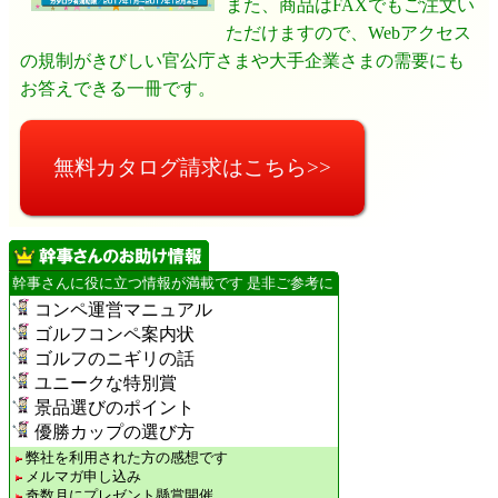
また、商品はFAXでもご注文い
ただけますので、Webアクセス
の規制がきびしい官公庁さまや大手企業さまの需要にも
お答えできる一冊です。
無料カタログ請求はこちら>>
幹事さんに役に立つ情報が満載です 是非ご参考に
コンペ運営マニュアル
ゴルフコンペ案内状
ゴルフのニギリの話
ユニークな特別賞
景品選びのポイント
優勝カップの選び方
弊社を利用された方の感想です
メルマガ申し込み
奇数月にプレゼント懸賞開催