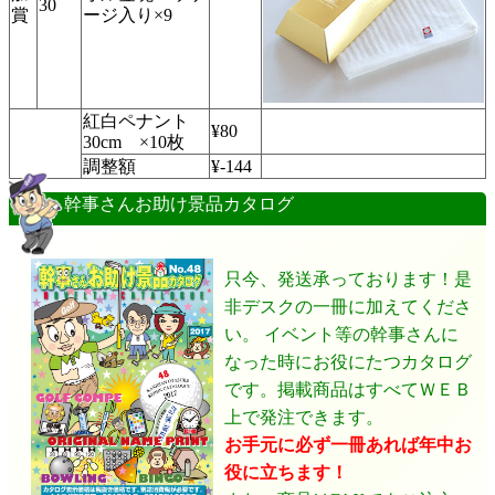
30
賞
ージ入り×9
紅白ペナント
¥80
30cm ×10枚
調整額
¥-144
幹事さんお助け景品カタログ
只今、発送承っております！是
非デスクの一冊に加えてくださ
い。 イベント等の幹事さんに
なった時にお役にたつカタログ
です。掲載商品はすべてＷＥＢ
上で発注できます。
お手元に必ず一冊あれば年中お
役に立ちます！