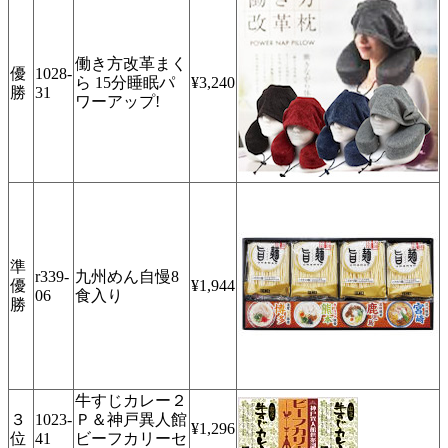
働き方改革まく
優
1028-
ら 15分睡眠パ
¥3,240
勝
31
ワーアップ!
準
r339-
九州めん自慢8
優
¥1,944
06
食入り
勝
牛すじカレー２
３
1023-
Ｐ＆神戸異人館
¥1,296
位
41
ビーフカリーセ