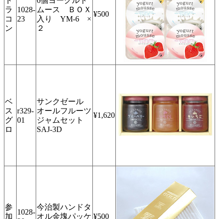
ド
6個ヨーグルト
ラ
1028-
ムース ＢＯＸ
¥500
コ
23
入り YM-6 ×
ン
２
ベ
サンクゼール
ス
r329-
オールフルーツ
¥1,620
グ
01
ジャムセット
ロ
SAJ-3D
参
今治製ハンドタ
1028-
加
オル金塊パッケ
¥500