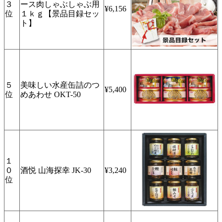
３
ース肉しゃぶしゃぶ用
¥6,156
位
１ｋｇ【景品目録セッ
ト】
５
美味しい水産缶詰のつ
¥5,400
位
めあわせ OKT-50
１
０
酒悦 山海探幸 JK-30
¥3,240
位