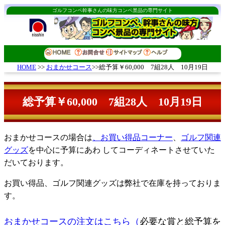
ゴルフコンペ幹事さんの味方コンペ景品の専門サイト
おまかせコース
>>総予算￥60,000 7組28人 10月19日
HOME
>>
総予算￥60,000 7組28人 10月19日
おまかせコースの場合は
、お買い得品コーナー
、
ゴルフ関連
グッズ
を中心に予算にあわ してコーディネートさせていた
だいております。
お買い得品、ゴルフ関連グッズは弊社で在庫を持っておりま
す。
おまかせコースの注文はこちら（
必要な賞と総予算を