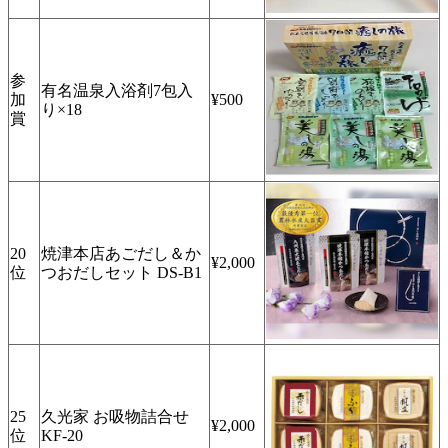
参
有名温泉入浴剤7包入
加
¥500
り×18
賞
20
焼津本店あごだし＆か
¥2,000
位
つおだしセット DS-B1
25
久光家 お吸物詰合せ
¥2,000
位
KF-20