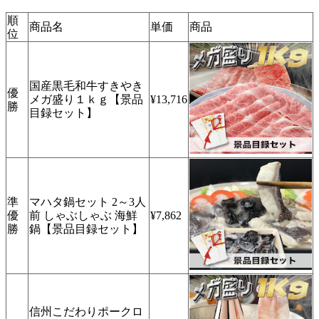
順
商品名
単価
商品
位
国産黒毛和牛すきやき
優
メガ盛り１ｋｇ【景品
¥13,716
勝
目録セット】
準
マハタ鍋セット 2～3人
優
前 しゃぶしゃぶ 海鮮
¥7,862
勝
鍋【景品目録セット】
信州こだわりポークロ