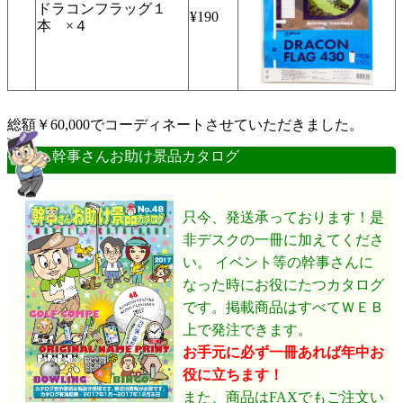
ドラコンフラッグ１
¥190
本 ×４
総額￥60,000でコーディネートさせていただきました。
幹事さんお助け景品カタログ
只今、発送承っております！是
非デスクの一冊に加えてくださ
い。 イベント等の幹事さんに
なった時にお役にたつカタログ
です。掲載商品はすべてＷＥＢ
上で発注できます。
お手元に必ず一冊あれば年中お
役に立ちます！
また、商品はFAXでもご注文い