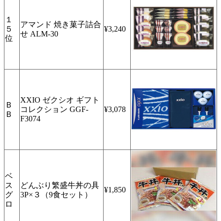
１
アマンド 焼き菓子詰合
５
¥3,240
せ ALM-30
位
XXIO ゼクシオ ギフト
Ｂ
コレクション GGF-
¥3,078
Ｂ
F3074
ベ
ス
どんぶり繁盛牛丼の具
¥1,850
グ
3P×３（9食セット）
ロ