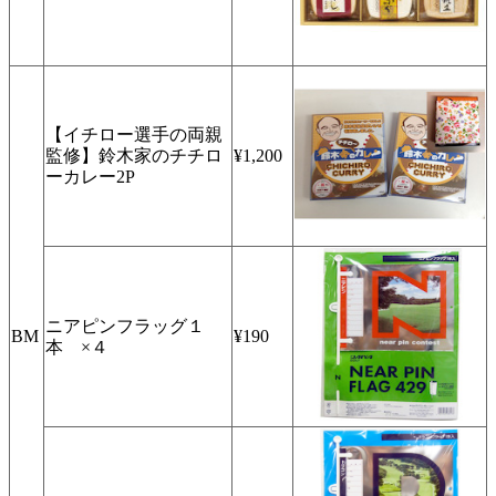
【イチロー選手の両親
監修】鈴木家のチチロ
¥1,200
ーカレー2P
ニアピンフラッグ１
BM
¥190
本 ×４