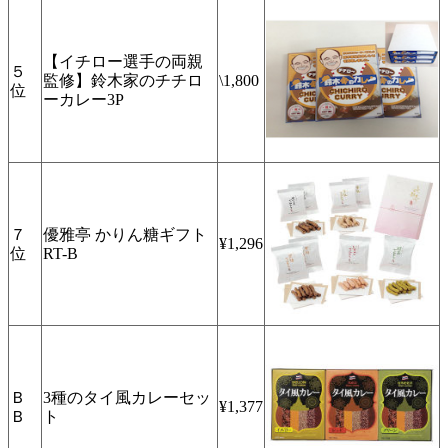
【イチロー選手の両親
５
監修】鈴木家のチチロ
\1,800
位
ーカレー3P
７
優雅亭 かりん糖ギフト
¥1,296
位
RT-B
Ｂ
3種のタイ風カレーセッ
¥1,377
Ｂ
ト