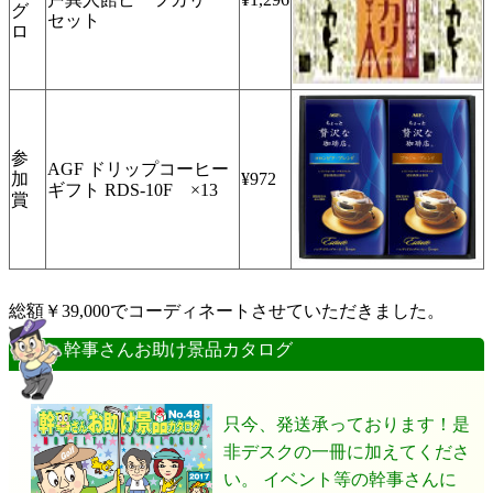
グ
セット
ロ
参
AGF ドリップコーヒー
加
¥972
ギフト RDS-10F ×13
賞
総額￥39,000でコーディネートさせていただきました。
幹事さんお助け景品カタログ
只今、発送承っております！是
非デスクの一冊に加えてくださ
い。 イベント等の幹事さんに