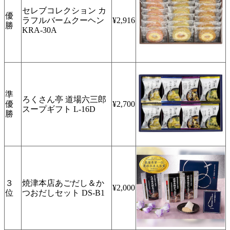
セレブコレクション カ
優
ラフルバームクーヘン
¥2,916
勝
KRA-30A
準
ろくさん亭 道場六三郎
優
¥2,700
スープギフト L-16D
勝
３
焼津本店あごだし＆か
¥2,000
位
つおだしセット DS-B1