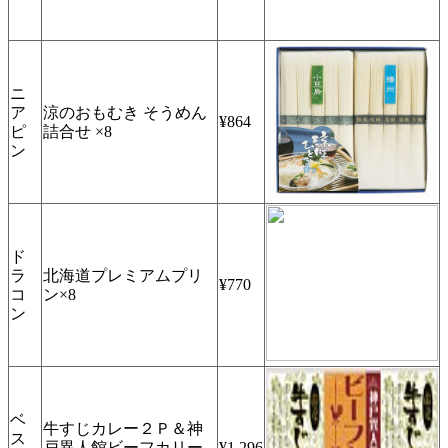
ニ
ア
涼のおもむき そうめん
¥864
ピ
詰合せ ×8
ン
ド
ラ
北海道プレミアムプリ
¥770
コ
ン×8
ン
ベ
牛すじカレー２Ｐ＆神
ス
戸異人館ビーフカリー
¥1,296