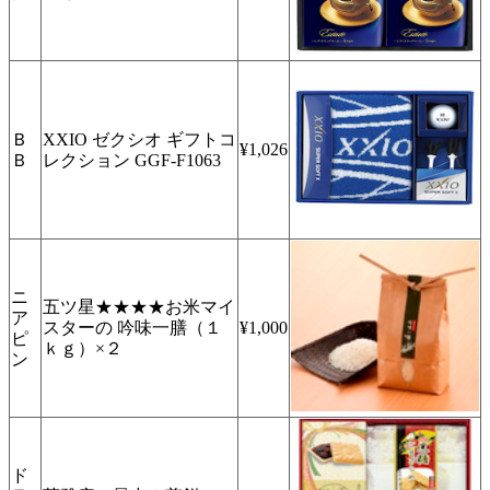
Ｂ
XXIO ゼクシオ ギフトコ
¥1,026
Ｂ
レクション GGF-F1063
ニ
五ツ星★★★★お米マイ
ア
スターの 吟味一膳（１
¥1,000
ピ
ｋｇ）×２
ン
ド