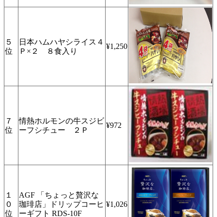
５
日本ハムハヤシライス４
¥1,250
位
Ｐ×２ ８食入り
７
情熱ホルモンの牛スジビ
¥972
位
ーフシチュー ２Ｐ
１
AGF 「ちょっと贅沢な
０
珈琲店」ドリップコーヒ
¥1,026
位
ーギフト RDS-10F