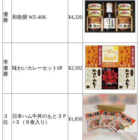
優
和衛膳 WZ-40K
¥4,320
勝
準
優
味わいカレーセット6P
¥2,592
勝
３
日本ハム牛丼のもと３Ｐ
¥1,850
位
×３（９食入り）