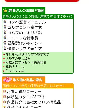
幹事さんに役に立つ情報が満載です 是非ご参考に
コンペ運営マニュアル
ゴルフコンペ案内状
ゴルフのニギリの話
ユニークな特別賞
景品選びのポイント
優勝カップの選び方
弊社を利用された方の感想です
メルマガ申し込み
奇数月にプレゼント懸賞開催
社長Ｂｌｏｇ
Ｙａｈｏｏ店
面倒なコンペ景品の手配は当店におまかせ！
お買い得品コーナー
体験型カタログギフト
商品紹介（当社カタログ掲載品）
商品おまかせコース