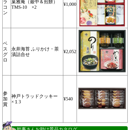
ラ
菓雅庵（最中＆煎餅）
¥1,000
コ
TMS-10 ×2
ン
ベ
ス
永井海苔 ふりかけ・茶
¥2,052
グ
漬詰合せ
ロ
参
神戸トラッドクッキー
加
¥540
×１3
賞
幹事さんお助け景品カタログ