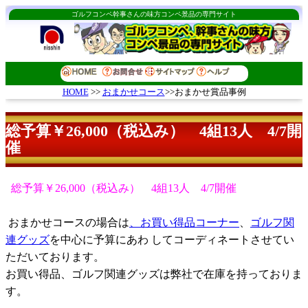
ゴルフコンペ幹事さんの味方コンペ景品の専門サイト
おまかせコース
>>おまかせ賞品事例
HOME
>>
総予算￥26,000（税込み） 4組13人 4/7開
催
総予算￥26,000（税込み） 4組13人 4/7開催
おまかせコースの場合は
、お買い得品コーナー
、
ゴルフ関
連グッズ
を中心に予算にあわ してコーディネートさせてい
ただいております。
お買い得品、ゴルフ関連グッズは弊社で在庫を持っておりま
す。