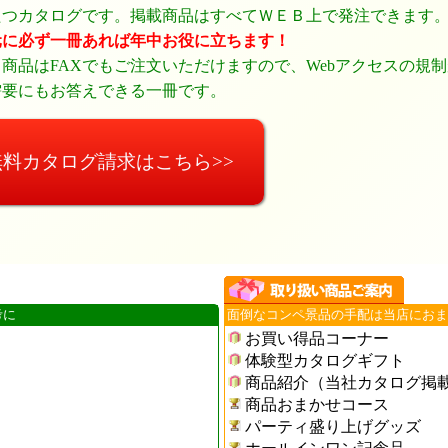
たつカタログです。掲載商品はすべてＷＥＢ上で発注できます
元に必ず一冊あれば年中お役に立ちます！
商品はFAXでもご注文いただけますので、Webアクセスの規
需要にもお答えできる一冊です。
無料カタログ請求はこちら>>
考に
面倒なコンペ景品の手配は当店におま
お買い得品コーナー
体験型カタログギフト
商品紹介（当社カタログ掲
商品おまかせコース
パーティ盛り上げグッズ