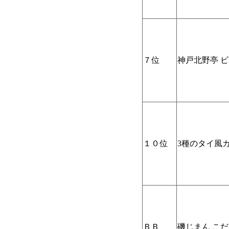
７位
神戸北野亭 ビ
１０位
3種のタイ風
ＢＢ
磯じまん こだ