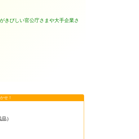
。
制がきびしい官公庁さまや大手企業さ
かせ！
載品）