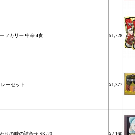
ーフカリー 中辛 4食
¥1,728
カレーセット
¥1,377
わりの味の詰合せ SK-20
¥2,160