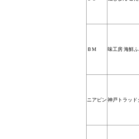
ＢM
味工房 海鮮ふり
ニアピン
神戸トラッド