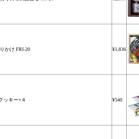
かけ FRI-20
¥1,836
クッキー×４
¥540