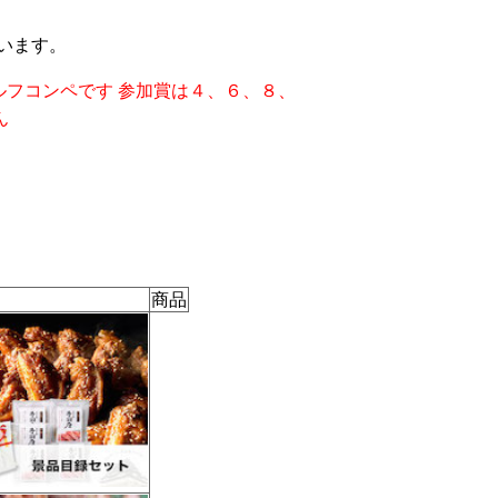
います。
ルフコンペです 参加賞は４、６、８、
ん
商品