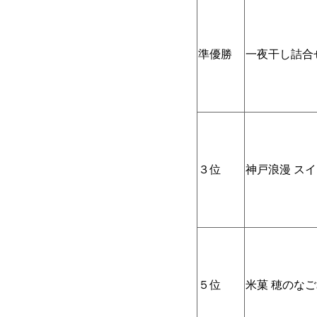
準優勝
一夜干し詰合
３位
神戸浪漫 スイー
５位
米菓 穂のなごみ