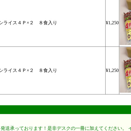
シライス４Ｐ×２ ８食入り
¥1,250
シライス４Ｐ×２ ８食入り
¥1,250
、発送承っております！是非デスクの一冊に加えてください。 