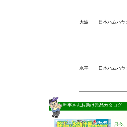
大波
日本ハムハヤ
水平
日本ハムハヤ
幹事さんお助け景品カタログ
只今