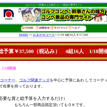
ゴルフコンペ幹事さんの味方コンペ景品の専門サイト
おまかせコース
>>1/18 4組16人￥37,500
HOME
>>
総予算￥37,500（税込み） 4組16人 1/18開
1/18開催
コーナー
、
ゴルフ関連グッズ
を中心に予算にあわ してコーデ
で在庫を持っております。
必要な賞と総予算を入力するだけ）
指定頂いてもＯＫです。