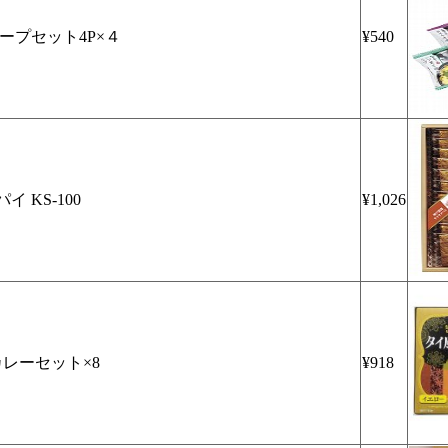
ープセット4P×４
¥540
 KS-100
¥1,026
レーセット×8
¥918