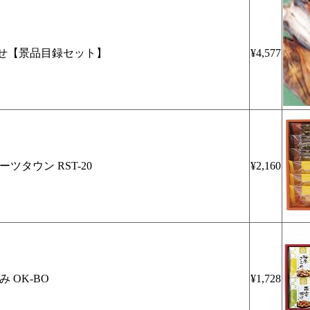
せ【景品目録セット】
¥4,577
ツタウン RST-20
¥2,160
 OK-BO
¥1,728