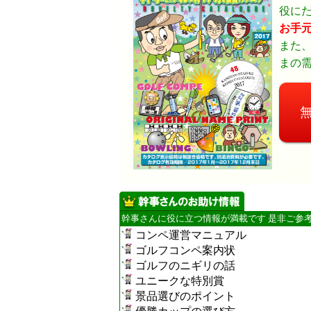
役に
お手
また、
まの
幹事さんに役に立つ情報が満載です 是非ご参
コンペ運営マニュアル
ゴルフコンペ案内状
ゴルフのニギリの話
ユニークな特別賞
景品選びのポイント