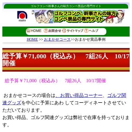
ゴルフコンペ幹事さんの味方コンペ景品の専門サイト
おまかせコース
>>おまかせ賞品事例
HOME
>>
総予算￥71,000（税込み） 7組26人 10/17
開催
総予算￥71,000（税込み） 7組26人 10/17開催
おまかせコースの場合は
、お買い得品コーナー
、
ゴルフ関
連グッズ
を中心に予算にあわ してコーディネートさせてい
ただいております。
お買い得品、ゴルフ関連グッズは弊社で在庫を持っておりま
す。