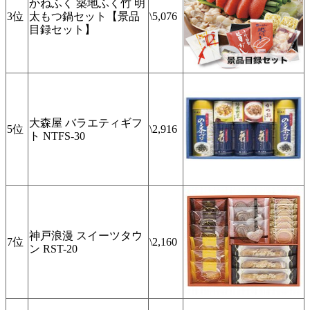
かねふく 築地ふく竹 明
3位
太もつ鍋セット【景品
\5,076
目録セット】
大森屋 バラエティギフ
5位
\2,916
ト NTFS-30
神戸浪漫 スイーツタウ
7位
\2,160
ン RST-20