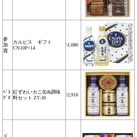
参
カルピス ギフト
加
\1,080
CN10P×14
賞
ﾍﾞｽ
紅ずわいカニ缶&調味
\2,916
ｸﾞﾛ
料セット ZT-30
ド