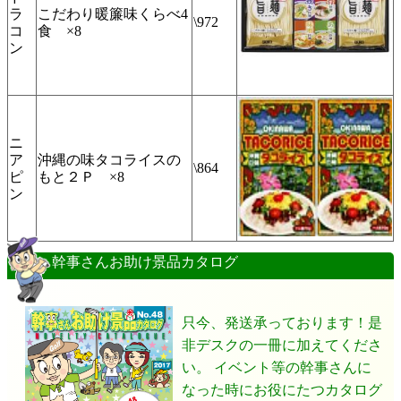
ラ
こだわり暖簾味くらべ4
\972
コ
食 ×8
ン
ニ
ア
沖縄の味タコライスの
\864
ピ
もと２Ｐ ×8
ン
幹事さんお助け景品カタログ
只今、発送承っております！是
非デスクの一冊に加えてくださ
い。 イベント等の幹事さんに
なった時にお役にたつカタログ