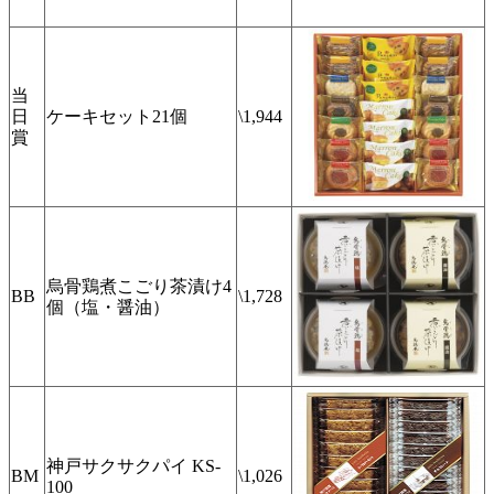
当
日
ケーキセット21個
\1,944
賞
烏骨鶏煮こごり茶漬け4
BB
\1,728
個（塩・醤油）
神戸サクサクパイ KS-
BM
\1,026
100