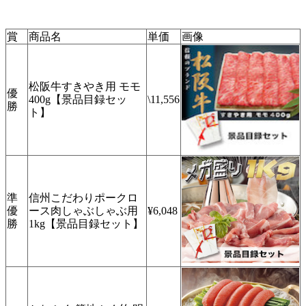
賞
商品名
単価
画像
松阪牛すきやき用 モモ
優
400g【景品目録セッ
\11,556
勝
ト】
準
信州こだわりポークロ
優
ース肉しゃぶしゃぶ用
¥6,048
勝
1kg【景品目録セット】