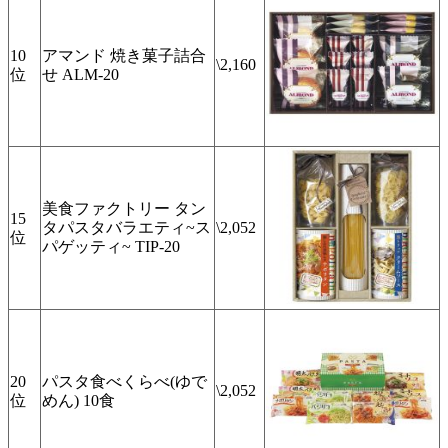
10
アマンド 焼き菓子詰合
\2,160
位
せ ALM-20
美食ファクトリー タン
15
タパスタバラエティ~ス
\2,052
位
パゲッティ~ TIP-20
20
パスタ食べくらべ(ゆで
\2,052
位
めん) 10食