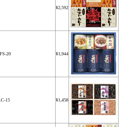
¥2,592
S-20
¥1,944
-15
¥1,458