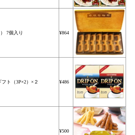
） 7個入り
¥864
フト（3P×2）×２
¥486
¥500