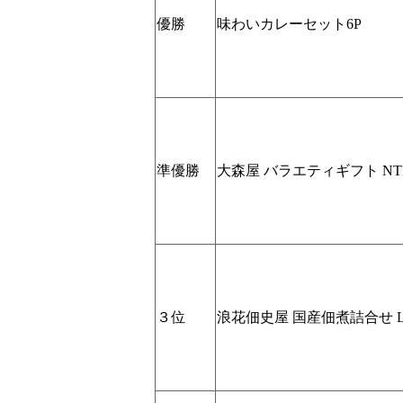
優勝
味わいカレーセット6P
準優勝
大森屋 バラエティギフト NTF
３位
浪花佃史屋 国産佃煮詰合せ LC