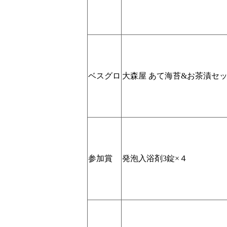
ベスグロ
大森屋 あて海苔&お茶漬セット 
参加賞
発泡入浴剤3錠×４