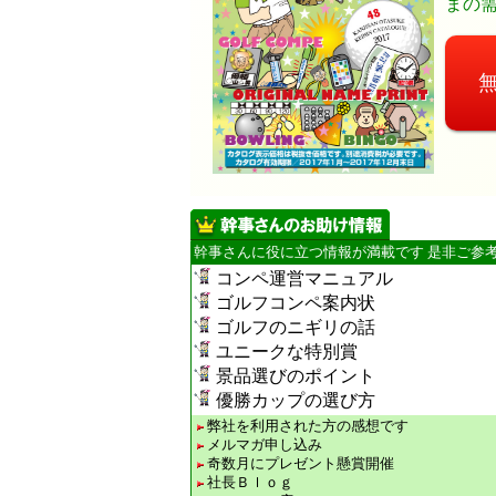
まの
幹事さんに役に立つ情報が満載です 是非ご参
コンペ運営マニュアル
ゴルフコンペ案内状
ゴルフのニギリの話
ユニークな特別賞
景品選びのポイント
優勝カップの選び方
弊社を利用された方の感想です
メルマガ申し込み
奇数月にプレゼント懸賞開催
社長Ｂｌｏｇ