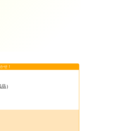
かせ！
載品）