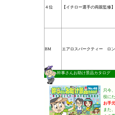
４位
【イチロー選手の両親監修】
BM
エアロスパークティー ロ
幹事さんお助け景品カタログ
只今
役に
お手
また、