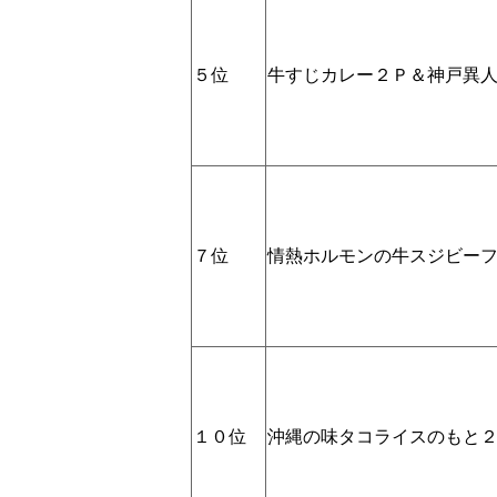
５位
牛すじカレー２Ｐ＆神戸異
７位
情熱ホルモンの牛スジビー
１０位
沖縄の味タコライスのもと