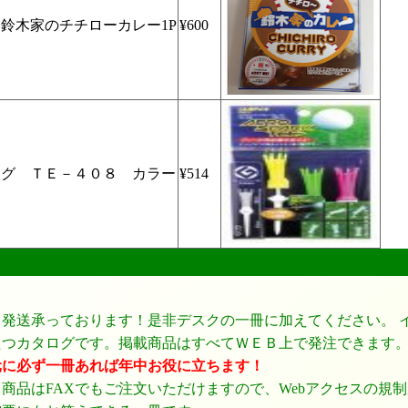
鈴木家のチチローカレー1P
¥600
ング ＴＥ－４０８ カラー
¥514
、発送承っております！是非デスクの一冊に加えてください。 
たつカタログです。掲載商品はすべてＷＥＢ上で発注できます
元に必ず一冊あれば年中お役に立ちます！
商品はFAXでもご注文いただけますので、Webアクセスの規