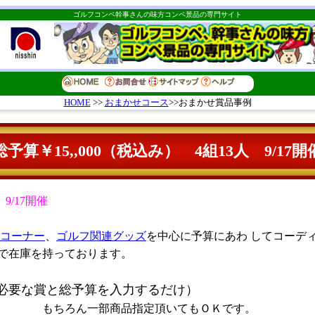
ゴルフコンペ幹事さんの味方コンペ景品の専門サイト
おまかせコース
>>おまかせ賞品事例
HOME
>>
総予算￥15,,000（税込み） 4組13人 9/17開
9/17開催
コーナー
、
ゴルフ関連グッズ
を中心に予算にあわ してコーデ
で在庫を持っております。
必要な賞と総予算を入力するだけ）
指定頂いてもＯＫです。