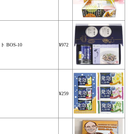
BOS-10
¥972
¥259