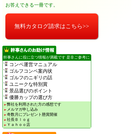
お答えできる一冊です。
無料カタログ請求はこちら>>
幹事さんに役に立つ情報が満載です 是非ご参考に
コンペ運営マニュアル
ゴルフコンペ案内状
ゴルフのニギリの話
ユニークな特別賞
景品選びのポイント
優勝カップの選び方
弊社を利用された方の感想です
メルマガ申し込み
奇数月にプレゼント懸賞開催
社長Ｂｌｏｇ
Ｙａｈｏｏ店