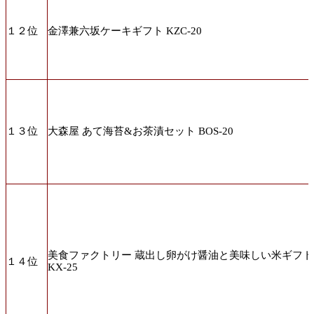
１２位
金澤兼六坂ケーキギフト KZC-20
１３位
大森屋 あて海苔&お茶漬セット BOS-20
美食ファクトリー 蔵出し卵がけ醤油と美味しい米ギフト
１４位
KX-25