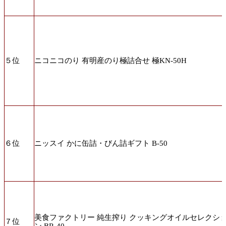
５位
ニコニコのり 有明産のり極詰合せ 極KN-50H
６位
ニッスイ かに缶詰・びん詰ギフト B-50
美食ファクトリー 純生搾り クッキングオイルセレクシ
７位