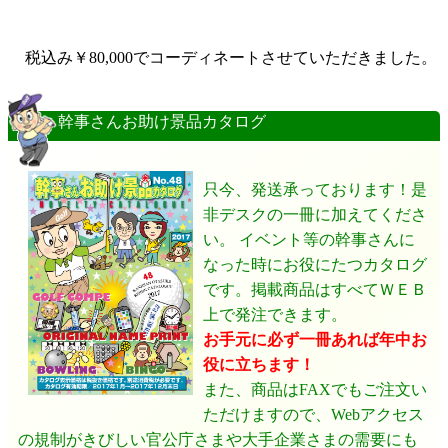
税込み￥
80,000
でコーディネートさせていただきました。
幹事さんお助け景品カタログ
只今、発送承っております！是
非デスクの一冊に加えてくださ
い。 イベント等の幹事さんに
なった時にお役にたつカタログ
です。掲載商品はすべてＷＥＢ
上で発注できます。
お手元に必ず一冊あれば年中お
役に立ちます！
また、商品はFAXでもご注文い
ただけますので、Webアクセス
の規制がきびしい官公庁さまや大手企業さまの需要にも