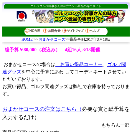
ゴルフコンペ幹事さんの味方コンペ景品の専門サイト
おまかせコース
>>賞品事例2017年3月18日
HOME
>>
総予算￥80,000（税込み） 4組16人 3/18開催
おまかせコースの場合は
、お買い得品コーナー
、
ゴルフ関
連グッズ
を中心に予算にあわ してコーディネートさせてい
ただいております。
お買い得品、ゴルフ関連グッズは弊社で在庫を持っておりま
す。
おまかせコースの注文はこちら（
必要な賞と総予算を
入力するだけ）
もちろん一部