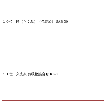
１０位
匠（たくみ）（包装済） SAB-30
１１位
久光家 お吸物詰合せ KF-30