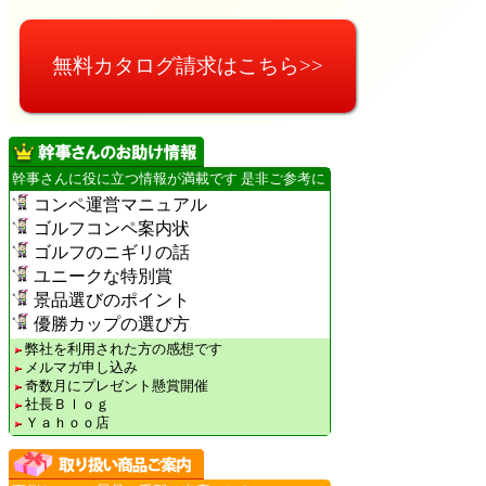
無料カタログ請求はこちら>>
幹事さんに役に立つ情報が満載です 是非ご参考に
コンペ運営マニュアル
ゴルフコンペ案内状
ゴルフのニギリの話
ユニークな特別賞
景品選びのポイント
優勝カップの選び方
弊社を利用された方の感想です
メルマガ申し込み
奇数月にプレゼント懸賞開催
社長Ｂｌｏｇ
Ｙａｈｏｏ店