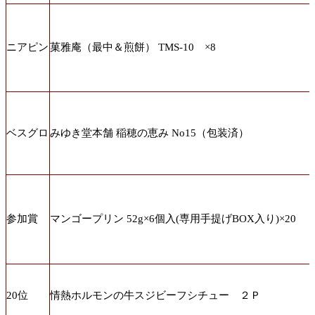
ニアピン
菓雅庵（最中＆煎餅） TMS-10 ×8
ベスグロ
みゆき堂本舗 稲穂の恵み No15（包装済）
参加賞
マンゴープリン 52g×6個入(専用手提げBOX入り)×20
20位
情熱ホルモンの牛スジビーフシチュー ２Ｐ