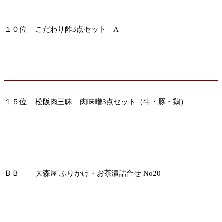
１０位
こだわり酢3点セット A
１５位
松阪肉三昧 肉味噌3点セット（牛・豚・鶏）
ＢＢ
大森屋 ふりかけ・お茶漬詰合せ No20