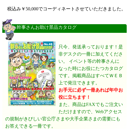
税込み￥
50,000
でコーディネートさせていただきました。
幹事さんお助け景品カタログ
只今、発送承っております！是
非デスクの一冊に加えてくださ
い。 イベント等の幹事さんに
なった時にお役にたつカタログ
です。掲載商品はすべてＷＥＢ
上で発注できます。
お手元に必ず一冊あれば年中お
役に立ちます！
また、商品はFAXでもご注文い
ただけますので、Webアクセス
の規制がきびしい官公庁さまや大手企業さまの需要にも
お答えできる一冊です。