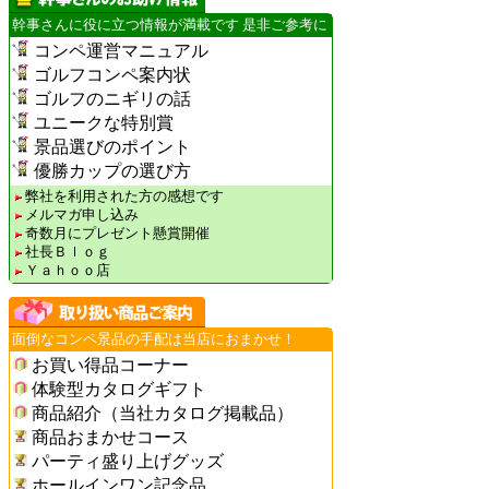
幹事さんに役に立つ情報が満載です 是非ご参考に
コンペ運営マニュアル
ゴルフコンペ案内状
ゴルフのニギリの話
ユニークな特別賞
景品選びのポイント
優勝カップの選び方
弊社を利用された方の感想です
メルマガ申し込み
奇数月にプレゼント懸賞開催
社長Ｂｌｏｇ
Ｙａｈｏｏ店
面倒なコンペ景品の手配は当店におまかせ！
お買い得品コーナー
体験型カタログギフト
商品紹介（当社カタログ掲載品）
商品おまかせコース
パーティ盛り上げグッズ
ホールインワン記念品