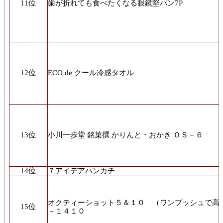
11位
歯が折れても食べたくなる眼鏡堅パン7P
12位
ECO de クール冷感タオル
13位
小川一歩堂 銘菓撰 かりんと・おかき ＯＳ－６
14位
７アイデアハンカチ
オクティーショット５＆１０ （ワンプッシュで高
15位
－１４１０