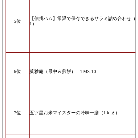
【信州ハム】常温で保存できるサラミ詰め合わせ（ゴ
5位
1）
6位
菓雅庵（最中＆煎餅） TMS-10
7位
五ツ星お米マイスターの吟味一膳（1ｋｇ）