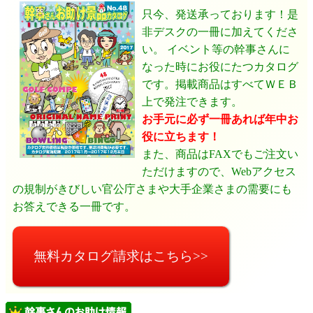
只今、発送承っております！是
非デスクの一冊に加えてくださ
い。 イベント等の幹事さんに
なった時にお役にたつカタログ
です。掲載商品はすべてＷＥＢ
上で発注できます。
お手元に必ず一冊あれば年中お
役に立ちます！
また、商品はFAXでもご注文い
ただけますので、Webアクセス
の規制がきびしい官公庁さまや大手企業さまの需要にも
お答えできる一冊です。
無料カタログ請求はこちら>>