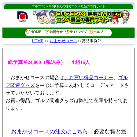
ゴルフコンペ幹事さんの味方コンペ景品の専門サイト
おまかせコース
>>賞品事例7/11
HOME
>>
総予算￥24,000（税込み） ４組16人
おまかせコースの場合は
、お買い得品コーナー
、
ゴル
フ関連グッズ
を中心に予算にあわ してコーディネートさ
せていただいております。
お買い得品、ゴルフ関連グッズは弊社で在庫を持ってお
ります。
おまかせコースの注文はこちら（
必要な賞と総