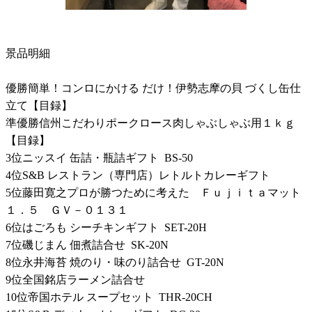
景品明細
優勝簡単！コンロにかける だけ！伊勢志摩の貝 づくし缶仕
立て【目録】
準優勝信州こだわりポークロース肉しゃぶしゃぶ用１ｋｇ
【目録】
3位ニッスイ 缶詰・瓶詰ギフト BS-50
4位S&B レストラン（専門店）レトルトカレーギフト
5位藤田寛之プロが勝つために考えた Ｆｕｊｉｔａマット
１．５ ＧＶ－０１３１
6位はごろも シーチキンギフト SET-20H
7位磯じまん 佃煮詰合せ SK-20N
8位永井海苔 焼のり・味のり詰合せ GT-20N
9位全国銘店ラーメン詰合せ
10位帝国ホテル スープセット THR-20CH