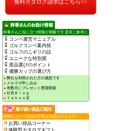
無料カタログ請求はこちら>>
幹事さんに役に立つ情報が満載です 是非ご参考に
コンペ運営マニュアル
ゴルフコンペ案内状
ゴルフのニギリの話
ユニークな特別賞
景品選びのポイント
優勝カップの選び方
弊社を利用された方の感想です
メルマガ申し込み
奇数月にプレゼント懸賞開催
社長Ｂｌｏｇ
Ｙａｈｏｏ店
面倒なコンペ景品の手配は当店におまかせ！
お買い得品コーナー
体験型カタログギフト