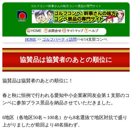
ゴルフコンペ幹事さんの味方コンペ景品の専門サイト
ゴルフパーティ訪問
>>4/14支部コンペ
HOME
>>
協賛品は協賛者のあとの順位に
協賛品は協賛者のあとの順位に！
春と秋に恒例で行われる愛知中小企業家同友会第１支部のコ
ンペに参加プラス景品を納品させていただきました。
6地区（各地区50名～100名）から8名選抜で地区対抗で盛り
上がりましたが前回より48名揃わず、