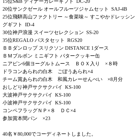
15位S&B ディナーカレーギフト DC‐20
20位サンクゼール オールフルーツジャムセット SAJ-4B
25位飛騨高山ファクトリー ～食菜味～ すこやかドレッシン
グギフト ID-4
30位神戸浪漫 スイーツセレクション SS-20
35位REGALO パスタセット RGS20
ＢＢダンロップ スリクソン DISTANCE 1ダース
ＢＭブルボン ミニギフト バタークッキー缶
ニアピン6個ヨーグルトムース ＢＯＸ入り ×８時
ドラコンあられの白木 ごぼうあられ×4
チーム賞あられの白木 和風カレーせんべい ×8月分
おしどり神戸サクサクパイ KS-100
大波神戸サクサクパイ KS-100
小波神戸サクサクパイ KS-100
コンペフラッグＮＰ×８ ＤＣ×4
参加賞本間パン ×23
40名￥80,000でコーディネートしました。