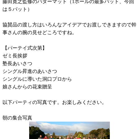
藤田寛之監修のパターマット（1ホールの最多パット、今回
は５パット）
協賛品の渡し方はいろんなアイデアでお渡しできますので幹
事さんの腕の見せどころですね。
【パーテイ式次第】
ゼミ長挨拶
塾長あいさつ
シングル昇進のあいさつ
シングルに導いた洞口プロから
娘さんからの花束贈呈
以下パーティの写真です。お楽しみください。
朝の集合写真