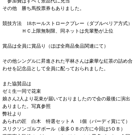
参加費はすべて景品代に充当
その他 勝ち馬投票券もありました。
競技方法 18ホールストロークプレー（ダブルぺリア方式）
ＨＣ上限無制限、同ネットは先輩塾が上位
賞品は全員に賞品り（ほぼ全商品食品関連にて）
その他シングルに昇進された平林さんは豪華な紅茶の詰め合
わせを記念品として全員に配っておられました。
また協賛品は
ゼミ生一同で花束
娘さん2人より花束が届いておりましたので会の最後に演出
ありました。写真参照
弊社より
あられの匠 白木 特選セットＡ 1個（バーディ賞にて）
スリクソンゴルフボール（最多ＯＢの方に今回は5ＯＢ）