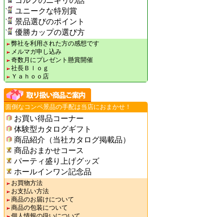
ゴルフのニギリの話
ユニークな特別賞
景品選びのポイント
優勝カップの選び方
弊社を利用された方の感想です
メルマガ申し込み
奇数月にプレゼント懸賞開催
社長Ｂｌｏｇ
Ｙａｈｏｏ店
面倒なコンペ景品の手配は当店におまかせ！
お買い得品コーナー
体験型カタログギフト
商品紹介（当社カタログ掲載品）
商品おまかせコース
パーティ盛り上げグッズ
ホールインワン記念品
お買物方法
お支払い方法
商品のお届けについて
商品の包装について
個人情報の扱いについて