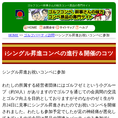
ゴルフコンペ幹事さんの味方コンペ景品の専門サイト
ゴルフパーティ訪問
>>シングル昇進お祝いコンペに参加
HOME
>>
iシングル昇進コンペの進行＆開催のコツ
シングル昇進お祝いコンペに参加
わたしの所属する経営者団体にはゴルフゼミという小グルー
プ（約50人）がありますのでゴルフを通じての会員間の交流
とゴルフ向上を目的としておりますがそのなかのゼミ生が9
月24日に見事にシングル昇進されたのでお祝いコンペを開催
されました。わたしも参加予定でしたが足の神経痛が悪化し