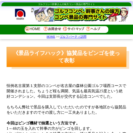
ゴルフコンペ幹事さんの味方コンペ景品の専門サイト
HOME
>>
ゴルフパーティ訪問
《景品ライフハック》協賛品をビンゴを使っ
て表彰
恒例名古屋第１支部のコンペが名古屋の森林公園ゴルフ場西コースで
開催されました。ちょうど桜も満開、気温も最高気温25度という絶
好コンデション。今回は支部長が交代する記念コンペでした。
もちろん弊社で景品を購入していただいたのですが各地区から協賛品
をいただきますのでその渡し方に一工夫ありました。
今回はビンゴ機材で抽選という方法です。
1～48の玉を入れて幹事の方がビンゴを回します。