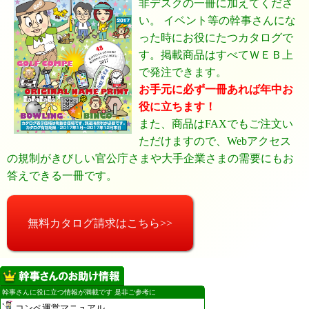
非デスクの一冊に加えてくださ
い。 イベント等の幹事さんにな
った時にお役にたつカタログで
す。掲載商品はすべてＷＥＢ上
で発注できます。
お手元に必ず一冊あれば年中お
役に立ちます！
また、商品はFAXでもご注文い
ただけますので、Webアクセス
の規制がきびしい官公庁さまや大手企業さまの需要にもお
答えできる一冊です。
無料カタログ請求はこちら>>
幹事さんに役に立つ情報が満載です 是非ご参考に
コンペ運営マニュアル