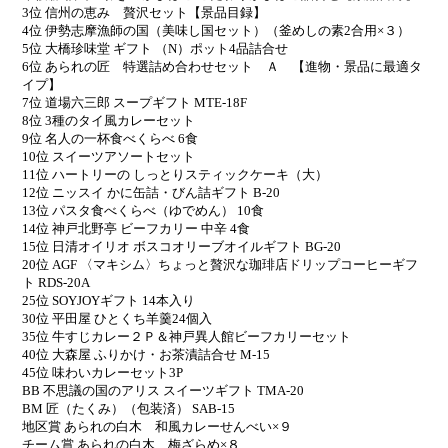
3位 信州の恵み 贅沢セット【景品目録】
4位 伊勢志摩漁師の国（美味し国セット）（釜めしの素2合用×３）
5位 大橋珍味堂 ギフト （N）ポット4品詰合せ
6位 あられの匠 特選詰め合わせセット Ａ 【進物・景品に最適タ
イプ】
7位 道場六三郎 スープギフト MTE-18F
8位 3種のタイ風カレーセット
9位 名人の一杯食べくらべ 6食
10位 スイーツアソートセット
11位 ハートリーの しっとりスティックケーキ（大）
12位 ニッスイ かに缶詰・びん詰ギフト B-20
13位 パスタ食べくらべ（ゆでめん） 10食
14位 神戸北野亭 ビーフカリー 中辛 4食
15位 日清オイリオ ボスコオリーブオイルギフト BG-20
20位 AGF 〈マキシム〉ちょっと贅沢な珈琲店ドリップコーヒーギフ
ト RDS-20A
25位 SOYJOYギフト 14本入り
30位 平田屋 ひとくち羊羹24個入
35位 牛すじカレー２Ｐ＆神戸異人館ビーフカリーセット
40位 大森屋 ふりかけ・お茶漬詰合せ M-15
45位 味わいカレーセット3P
BB 不思議の国のアリス スイーツギフト TMA-20
BM 匠（たくみ）（包装済） SAB-15
地区賞 あられの白木 和風カレーせんべい×９
チーム賞 あられの白木 梅ざらめ×８