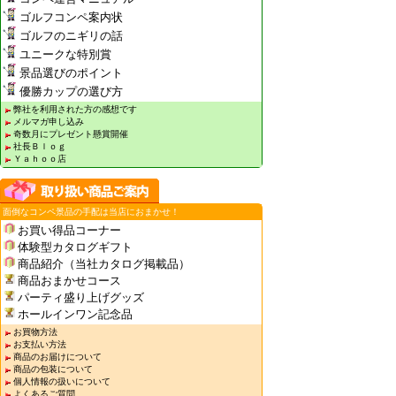
ゴルフコンペ案内状
ゴルフのニギリの話
ユニークな特別賞
景品選びのポイント
優勝カップの選び方
弊社を利用された方の感想です
メルマガ申し込み
奇数月にプレゼント懸賞開催
社長Ｂｌｏｇ
Ｙａｈｏｏ店
面倒なコンペ景品の手配は当店におまかせ！
お買い得品コーナー
体験型カタログギフト
商品紹介（当社カタログ掲載品）
商品おまかせコース
パーティ盛り上げグッズ
ホールインワン記念品
お買物方法
お支払い方法
商品のお届けについて
商品の包装について
個人情報の扱いについて
よくあるご質問