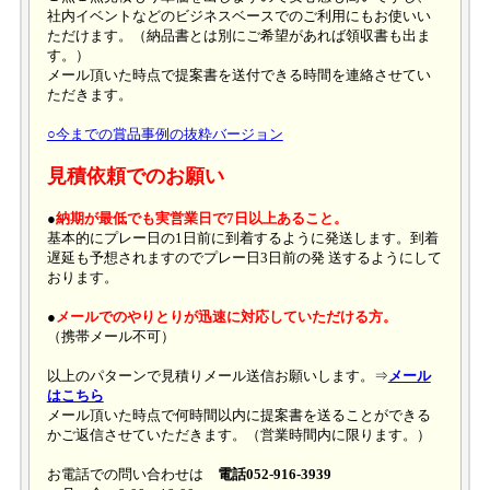
社内イベントなどのビジネスベースでのご利用にもお使いい
ただけます。（納品書とは別にご希望があれば領収書も出ま
す。）
メール頂いた時点で提案書を送付できる時間を連絡させてい
ただきます。
○今までの賞品事例の抜粋バージョン
見積依頼でのお願い
●
納期が最低でも実営業日で7日以上あること。
基本的にプレー日の1日前に到着するように発送します。到着
遅延も予想されますのでプレー日3日前の発 送するようにして
おります。
●
メールでのやりとりが迅速に対応していただける方。
（携帯メール不可）
以上のパターンで見積りメール送信お願いします。⇒
メール
はこちら
メール頂いた時点で何時間以内に提案書を送ることができる
かご返信させていただきます。（営業時間内に限ります。）
お電話での問い合わせは
電話052-916-3939