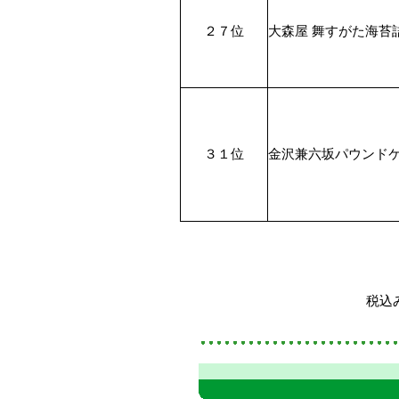
２７位
大森屋 舞すがた海苔詰め
３１位
金沢兼六坂パウンド
税込