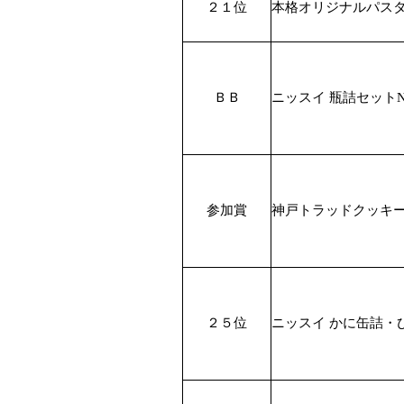
２１位
本格オリジナルパス
ＢＢ
ニッスイ 瓶詰セットN
参加賞
神戸トラッドクッキーN
２５位
ニッスイ かに缶詰・