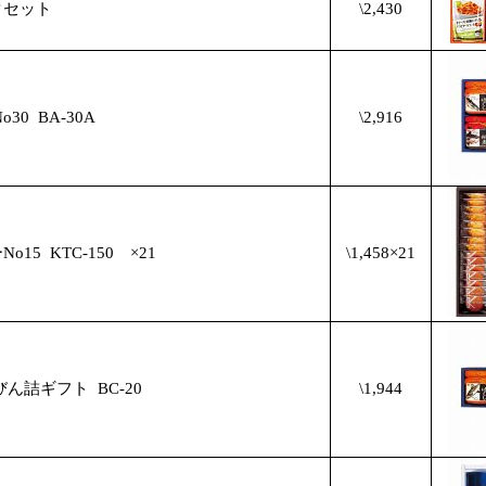
タセット
\2,430
o30
BA-30A
\2,916
o15
KTC-150 ×21
\1,458×21
びん詰ギフト
BC-20
\1,944