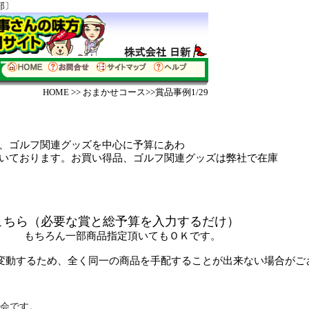
部〕
HOME
>>
おまかせコース
>>賞品事例1/29
、
ゴルフ関連グッズ
を中心に予算にあわ
お買い得品、ゴルフ関連グッズは弊社で在庫
こちら（
必要な賞と総予算を入力するだけ）
いてもＯＫです。
変動するため、全く同一の商品を手配することが出来ない場合がご
会です。