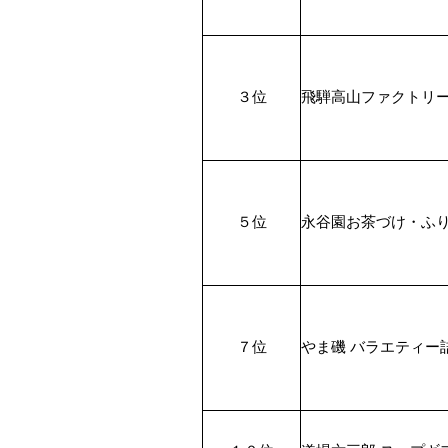
３位
飛騨高山ファクトリー 
５位
永谷園お茶づけ・ふりか
７位
やま磯 バラエティー詰