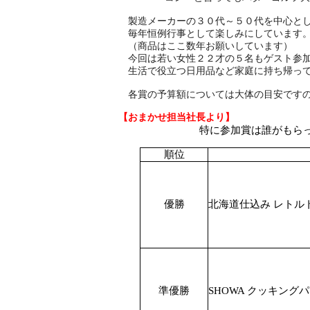
製造メーカーの３０代～５０代を中心とした
毎年恒例行事として楽しみにしています
（商品はここ数年お願いしています）
今回は若い女性２２才の５名もゲスト参加し
生活で役立つ日用品など家庭に持ち帰って喜ばれ
各賞の予算額については大体の目安ですのでお
【おまかせ担当社長より】
特に参加賞は誰がもらってもおいしいとい
順位
優勝
北海道仕込み レトルト
準優勝
SHOWA クッキングパ