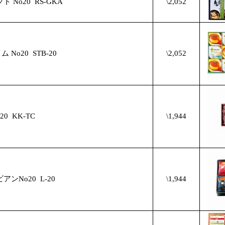
 No20
RS-GKA
\2,052
 No20
STB-20
\2,052
20
KK-TC
\1,944
アンNo20
L-20
\1,944