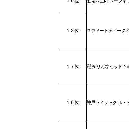
１０位
道場六三郎 スープギフト
１３位
スウィートティータイム
１７位
綴 かりん糖セット No
１９位
神戸ライラック ル・ビ