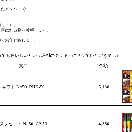
メンバーで
。
ます。
る物を希望します
。
任せ致します。
う評判のクッキーにさせていただきました
賞品
金額
ギフト No50
RHK-50
\5,130
スタセット No50
CP-50
\4,860