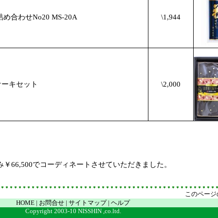
合わせNo20 MS-20A
\1,944
ケーキセット
\2,000
み￥
66,5
00でコーディネートさせていただきました。
このページ
HOME
|
お問合せ
|
サイトマップ
|
ヘルプ
Copyright 2003-10 NISSHIN ,co.ltd.