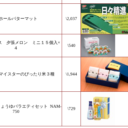
ホールパターマット
\2,037
ス 夕張メロン ミニ１５個入×
\540
４
マイスターのぴったり米３種
\1,944
しょうゆバラエティセット
NAM-
\729
750