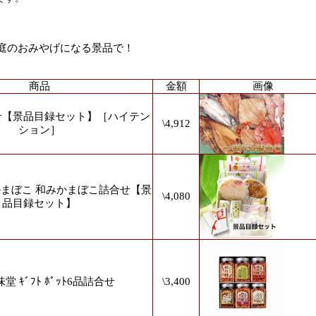
庭のおみやげになる景品で！
商品
金額
画像
せ【景品目録セット】［ハイテン
\4,912
ション］
まぼこ 和みかまぼこ詰合せ【景
\4,080
品目録セット】
堂 ｷﾞﾌﾄ ﾎﾟｯﾄ6品詰合せ
\3,400