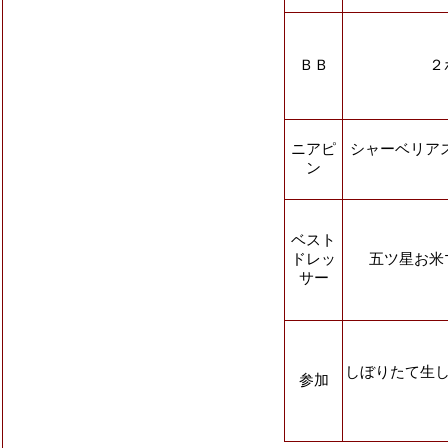
ＢＢ
２
ニアピ
シャーベリア
ン
ベスト
ドレッ
五ツ星お米
サー
しぼりたて生
参加