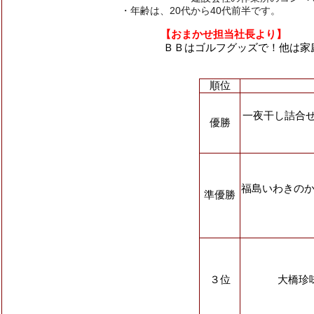
・年齢は、20代から40代前半です。
【おまかせ担当社長より】
ＢＢはゴルフグッズで！他は家
順位
一夜干し詰合
優勝
福島いわきのか
準優勝
３位
大橋珍味