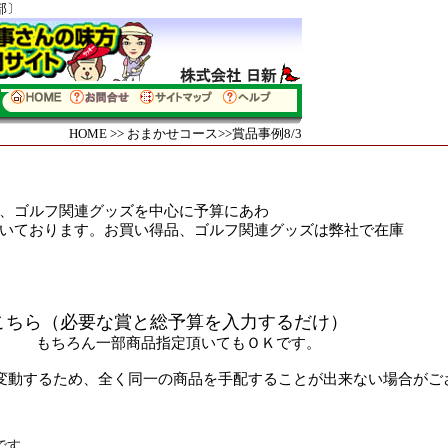
部〕
HOME
>>
おまかせコース
>>賞品事例8/3
、
ゴルフ関連グッズ
を中心に予算にあわ
。お買い得品、ゴルフ関連グッズは弊社で在庫
こちら（
必要な賞と総予算を入力するだけ）
いてもＯＫです。
変動するため、全く同一の商品を手配することが出来ない場合がご
です。