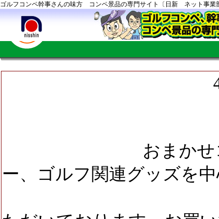
ゴルフコンペ幹事さんの味方 コンペ景品の専門サイト〔日新 ネット事業
4/7コンペの
総予算￥15,
おまかせコース
ー
、
ゴルフ関連グッズ
を中
してコーデ