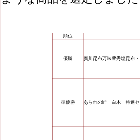
順位
優勝
廣川昆布万味豊秀塩昆布・佃煮
準優勝
あられの匠 白木 特選セ