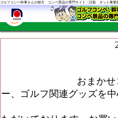
ゴルフコンペ幹事さんの味方 コンペ景品の専門サイト〔日新 ネット事業
2/16コンペ
総予算￥9,0
おまかせコース
ー
、
ゴルフ関連グッズ
を中
してコーデ