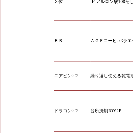
３位
ヒアルロン酸100そ
ＢＢ
ＡＧＦコーヒ-バラエテ
ニアピン×２
繰り返し使える乾電
ドラコン×２
台所洗剤JOY2P