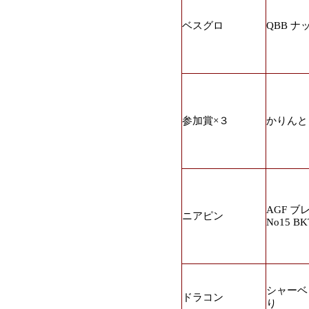
ベスグロ
QBB ナ
参加賞×３
かりんとう
AGF 
ニアピン
No15 BK
シャーベ
ドラコン
り