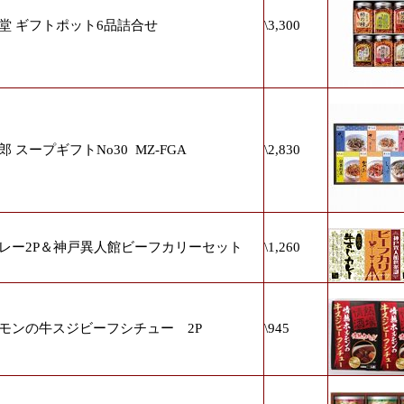
堂 ギフトポット6品詰合せ
\3,300
郎 スープギフトNo30
MZ-FGA
\2,830
レー2P＆神戸異人館ビーフカリーセット
\1,260
モンの牛スジビーフシチュー 2P
\945