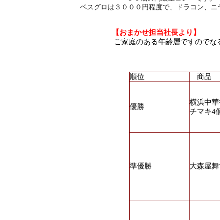
ベスグロは３０００円程度で、ドラコン、
ニ
【おまかせ担当社長より】
ご家庭のある年齢層ですのでな
順位
商品
横浜中華
優勝
チマキ4
準優勝
大森屋舞