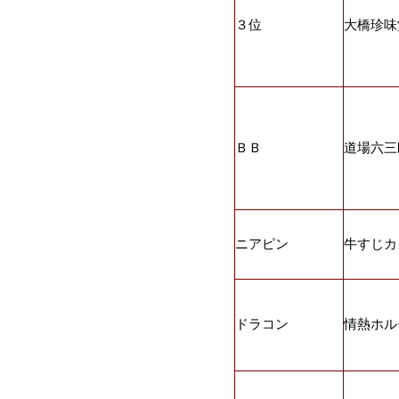
３位
大橋珍味
ＢＢ
道場六三
ニアピン
牛すじカ
ドラコン
情熱ホル