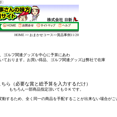
部〕
HOME
>>
おまかせコース
>>賞品事例11/20
、
ゴルフ関連グッズ
を中心に予算にあわ
お買い得品、ゴルフ関連グッズは弊社で在庫
こちら（
必要な賞と総予算を入力するだけ）
いてもＯＫです。
変動するため、全く同一の商品を手配することが出来ない場合がご