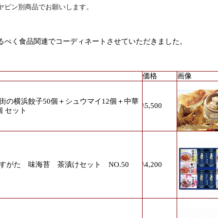
ヤピン別商品でお願いします。
るべく食品関連でコーディネートさせていただきました。
価格
画像
街の横浜餃子50個＋シュウマイ12個＋中華
\5,500
個 セット
すがた 味海苔 茶漬けセット NO.50
\4,200