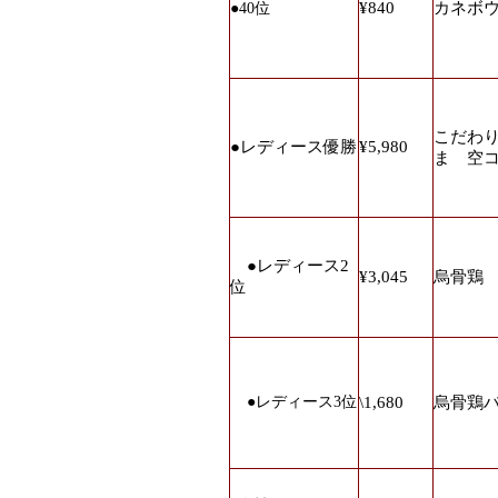
¥840
カネボ
●40
位
こだわ
●レディース優勝
¥5,980
ま 空
●レディース2
¥3,045
烏骨鶏
位
●
レディース
3
位
\1,680
烏骨鶏