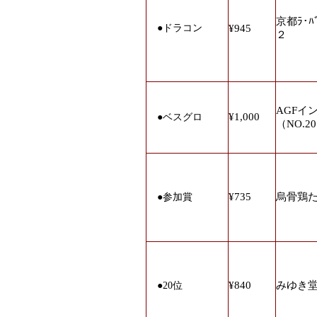
京都ﾗ･ﾊ
●
ドラコン
¥945
２
AGFイ
¥1,000
●
ベスグロ
（NO.2
¥735
烏骨鶏た
●
参加賞
¥840
みゆき
●20
位