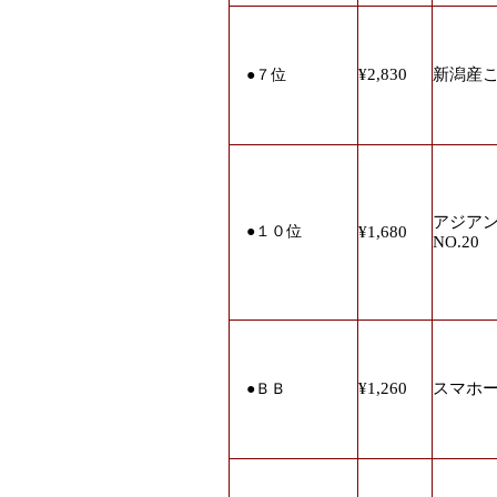
¥2,830
新潟産こ
●
７位
アジア
●
１０位
¥1,680
NO.20
¥1,260
スマホ
●
ＢＢ