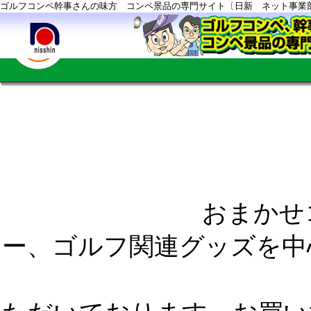
ゴルフコンペ幹事さんの味方 コンペ景品の専門サイト〔日新 ネット事業
7/8コンペの
総予算￥80
おまかせコース
ー
、
ゴルフ関連グッズ
を中
してコーデ