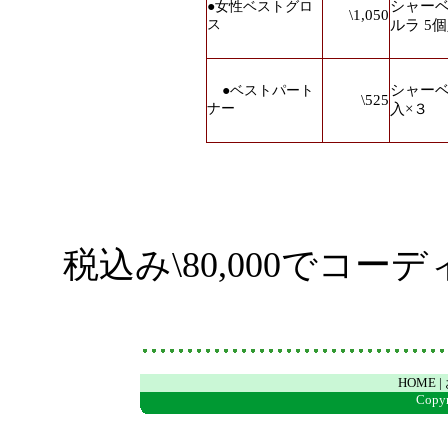
シャー
●
女性ベストグロ
\1,050
ス
ルラ 5
シャーベ
●
ベストパート
\525
ナー
入×３
税込み
\80,000
でコーデ
HOME
|
Copyr