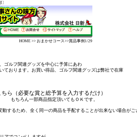
部〕
HOME
>>
おまかせコース
>>賞品事例1/29
、
ゴルフ関連グッズ
を中心に予算にあわ
お買い得品、ゴルフ関連グッズは弊社で在庫
こちら（
必要な賞と総予算を入力するだけ）
いてもＯＫです。
変動するため、全く同一の商品を手配することが出来ない場合がご
リアでコンペしますが、