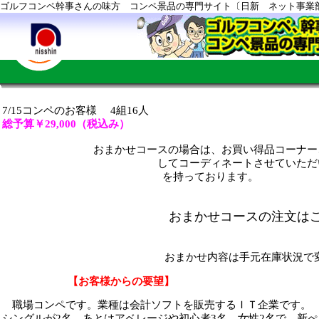
ゴルフコンペ幹事さんの味方 コンペ景品の専門サイト〔日新 ネット事業
7/15コンペのお客様 4組16人
総予算￥29,000（税込み）
おまかせコースの場合は
、お買い得品コーナー
してコーディネートさせていただいております。
を持っております。
おまかせコースの注文は
もちろん一部商品指定頂
おまかせ内容は手元在庫状況で
【お客様からの要望】
職場コンペです。業種は会計ソフトを販売するＩＴ企業です。
シングルが
2
名、あとはアベレージや初心者
3
名、女性
2
名で、新ぺ