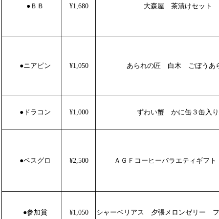
●
ＢＢ
¥1,680
大森屋 茶漬けセット
●
ニアピン
¥1,050
あられの匠 白木 ごぼうあ
●
ドラコン
¥1,000
ずわい蟹 かに缶３缶入り
●
ベスグロ
¥2,500
ＡＧＦコーヒーバラエティギフト N
●
参加賞
¥1,050
シャーベリアス 夕張メロンゼリー フ