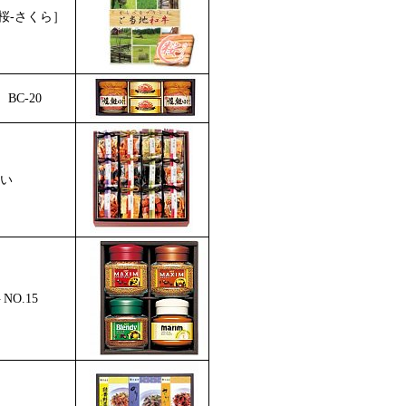
桜-さくら］
C-20
い
O.15