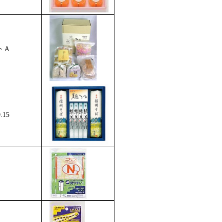
トＡ
15