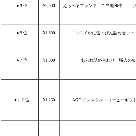
●
３位
¥5,000
えらべるブランド ご当地和牛 ［
●
５位
¥1,890
ニッスイかに缶・びん詰めセット B
●
７位
¥1,890
あられ詰め合わせ 職人の集
●
１０位
¥1,260
AGF インスタントコーヒーギフトN