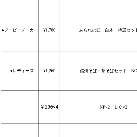
●
ブービーメーカー
¥1,780
あられの匠 白木 特選セッ
●
レディース
¥1,260
信州そば・茶そばセット NO.
￥180×4
NP×2 ＤＣ×2