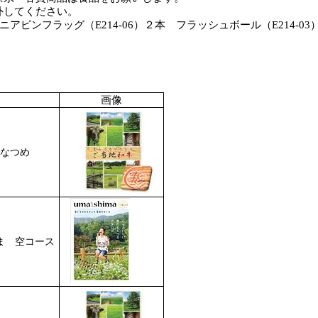
ください。
グ（E214-06）２本 フラッシュボール（E214-0
画像
なつめ
ま 空コース