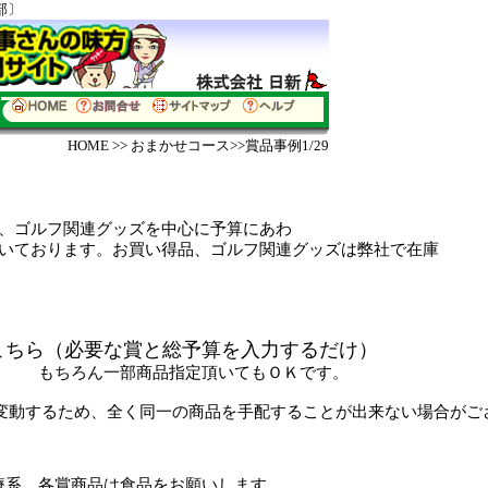
部〕
HOME
>>
おまかせコース
>>賞品事例1/29
、
ゴルフ関連グッズ
を中心に予算にあわ
お買い得品、ゴルフ関連グッズは弊社で在庫
こちら（
必要な賞と総予算を入力するだけ）
いてもＯＫです。
変動するため、全く同一の商品を手配することが出来ない場合がご
療系 各賞商品は食品をお願いします。