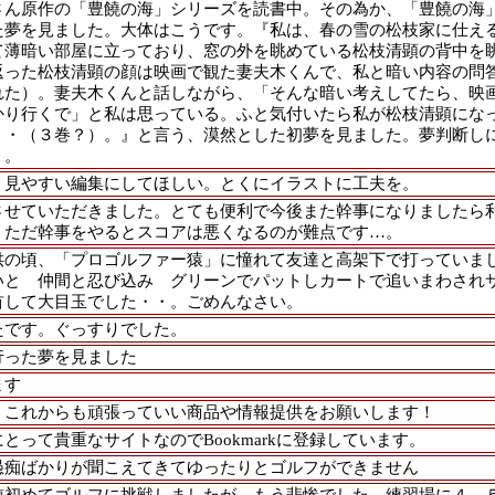
さん原作の「豊饒の海」シリーズを読書中。その為か、「豊饒の海
た夢を見ました。大体はこうです。『私は、春の雪の松枝家に仕え
て薄暗い部屋に立っており、窓の外を眺めている松枝清顕の背中を
返った松枝清顕の顔は映画で観た妻夫木くんで、私と暗い内容の問
れた）。妻夫木くんと話しながら、「そんな暗い考えしてたら、映
かり行くで」と私は思っている。ふと気付いたら私が松枝清顕にな
・・（３巻？）。』と言う、漠然とした初夢を見ました。夢判断し
）。
く見やすい編集にしてほしい。とくにイラストに工夫を。
させていただきました。とても便利で今後また幹事になりましたら
。ただ幹事をやるとスコアは悪くなるのが難点です…。
供の頃、「プロゴルファー猿」に憧れて友達と高架下で打っていま
いと 仲間と忍び込み グリーンでパットしカートで追いまわされ
首して大目玉でした・・。ごめんなさい。
たです。ぐっすりでした。
行った夢を見ました
ます
！これからも頑張っていい商品や情報提供をお願いします！
とって貴重なサイトなのでBookmarkに登録しています。
愚痴ばかりが聞こえてきてゆったりとゴルフができません
前初めてゴルフに挑戦しましたが、もう悲惨でした。練習場に４、