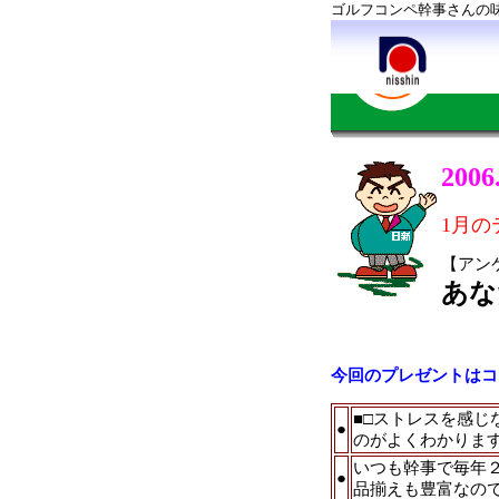
ゴルフコンペ幹事さんの
20
1月の
【アン
あな
今回のプレゼントは
■□ストレスを感
●
のがよくわかりま
いつも幹事で毎年
●
品揃えも豊富なの