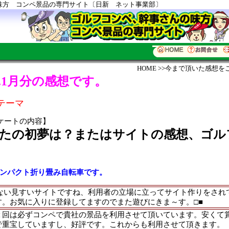
味方 コンペ景品の専門サイト〔日新 ネット事業部〕
HOME
>>
今まで頂いた感想を
06.1月分の感想です。
テーマ
ケートの内容】
たの初夢は？またはサイトの感想、ゴル
コンパクト折り畳み自転車です。
じない見すいサイトですね、利用者の立場に立ってサイト作りをされ
す。お気に入りに登録してますのでまた遊びにきま～す。□■
２回は必ずコンペで貴社の景品を利用させて頂いています。安くて
で重宝していますし、好評です。これからも利用させて頂きます。