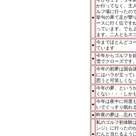
か行ってなく、主
ルフ場に行ったの
●
挙句の果て足が攣
ースに行く位です
っています。でも
ます。二人ともス
今までほとんどコ
●
ています
今年からゴルフを
●
雪でクローズです
今年の初夢は国会
●
にはハラが立って
思うと可笑しくな
今年の夢、という
●
くない・・・しか
今年は夜中に何度
●
いでぐっすり眠れ
●
昨夜の夢は…忘れ
私のゴルフ初体験
ンジ）に行ったの
●
だんと当たるよう