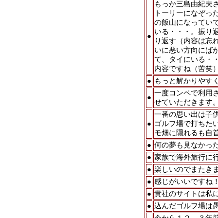
もっか三島由紀夫
トーリーになぞっ
の飯山になってい
いる・・・。振り
●
り返す（内容は忘
いに悪い方向にば
て、タイにいる・
内容ですね（苦笑
●
もっと解かりやす
一度コンペで利用
●
せていただきます
一番の思い出は子
●
ゴルフ場で打ちた
モ畑に隠れるも自
●
何の夢も見なかっ
●
家族で海外旅行に
●
楽しいのでまたき
●
感じがいいですね
●
貴社のサイトは私に
●
込んだゴルフ場は
今から１２，３年