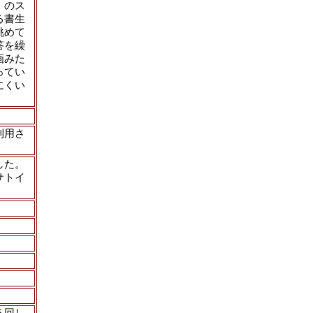
」のス
る書生
眺めて
答を繰
画みた
ってい
にくい
利用さ
した。
サトイ
５回し