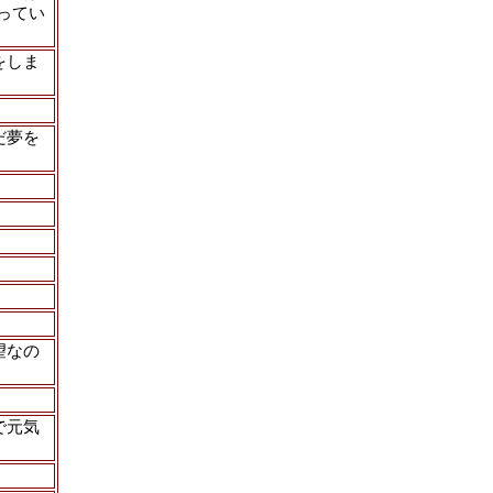
ってい
をしま
だ夢を
望なの
で元気