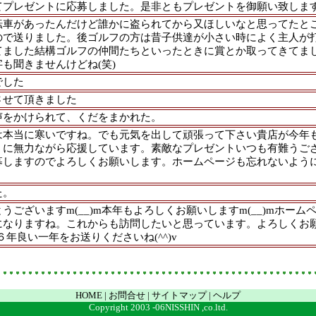
てプレゼントに応募しました。是非ともプレゼントを御願い致しま
転車があったんだけど誰かに盗られてから又ほしいなと思ってたと
ので送りました。後ゴルフの方は昔子供達が小さい時によく主人が
てました結構ゴルフの仲間たちといったときに賞とか取ってきてま
も聞きませんけどね(笑)
でした
させて頂きました
声をかけられて、くだをまかれた。
は本当に寒いですね。でも元気を出して頑張って下さい貴店が今年
うに無力ながら応援しています。素敵なプレゼントいつも有難うご
募しますのでよろしくお願いします。ホームページも忘れないよう
た。
うございますm(__)m本年もよろしくお願いしますm(__)mホーム
になりますね。これからも訪問したいと思っています。よろしくお
０６年良い一年をお送りくださいね(^^)v
HOME
|
お問合せ
|
サイトマップ
|
ヘルプ
Copyright 2003 -06NISSHIN ,co.ltd.