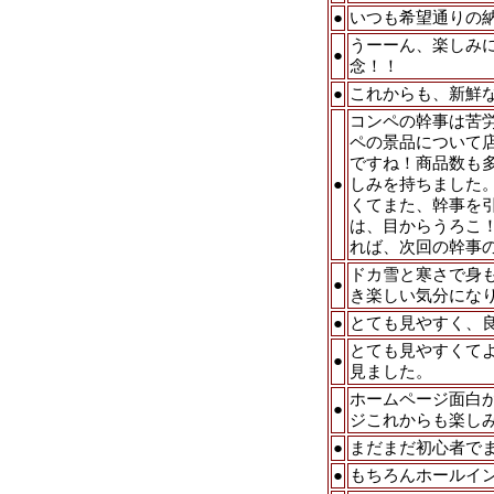
●
いつも希望通りの
うーーん、楽しみ
●
念！！
●
これからも、新鮮
コンペの幹事は苦
ペの景品について
ですね！商品数も
●
しみを持ちました
くてまた、幹事を
は、目からうろこ！
れば、次回の幹事の
ドカ雪と寒さで身
●
き楽しい気分にな
●
とても見やすく、良
とても見やすくて
●
見ました。
ホームページ面白
●
ジこれからも楽し
●
まだまだ初心者で
●
もちろんホールイ