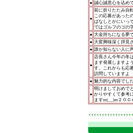
●
誠心誠意心を込め
前に折りたたみ自
この応募があった
●
ぱなしとかにいっ
ではゴルフのゴの字
●
大金持ちになる夢
●
大変興味深く拝見
●
誰か知らない人に
店長さん今年の冬
ます発展しますよ
●
す。これからも応
訪問していますよ
●
魅力的な内容でし
明けましておめでと
●
かりやすくて参考
ますm(__)m２０