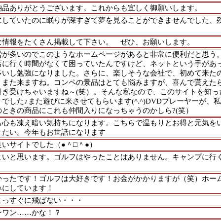
納品ありがとうございます。これからも宜しく御願いします。
にしていたのに眠りが深すぎて夢を見ることができませんでした、
な情報をたくさん掲載して下さい。 ぜひ、お願いします。
労が多いのでこのようなホームページがあると非常に便利だと思う
店に行く時間がなくて困っていたんですけど、ネットという手があ
多いし勉強になりました。さらに、楽しそうな会社で、初めて来た
。また来ますね。コンペの景品はとても悩みますが、喜んで貰えた
引き受けちゃいますね～(笑）。そんな私なので、このサイトを知っ
でした♪また遊びに来させてもらいます(^.^)DVDプレーヤーが、
ときの商品にこれも仲間入りになっちゃうのかしら?(笑）
も心も凍え暗い気持ちになります。こちらで温もりとお得と元気を
りたい。今年もお世話になります
いサイトでした（●＾□＾●）
よいと思います。ゴルフはやったことはありません。キャンプに行
かったです！ゴルフは大好きです！お金がかかりますが（笑）ホー
みにしています！
まっすぐに飛ばない・・・
ンワン……かな！？