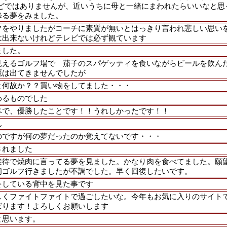
ほどではありませんが、近いうちに母と一緒にまわれたらいいなと思
降る夢をみました。
フをやりましたがコーチに素質が無いとはっきり言われ悲しい思い
は出来ないけれどテレビでは必ず観ています
ました。
見えるゴルフ場で 茄子のスパゲッティを食いながらビールを飲ん
鷹は出てきませんでしたが
と何故か？？買い物をしてました・・・
わるものでした
ペで、優勝したことです！！うれしかったです！！
ん
のですが何の夢だったのか覚えてないです・・・
されました
接待で焼肉に言ってる夢を見ました。かなり肉を食べてました。願
初ゴルフ行きましたが不調でした。早く回復したいです。
をしている背中を見た事です
しくファイトファイトで過ごしたいな。今年もお気に入りのサイト
ばります！よろしくお願いします
と思います。