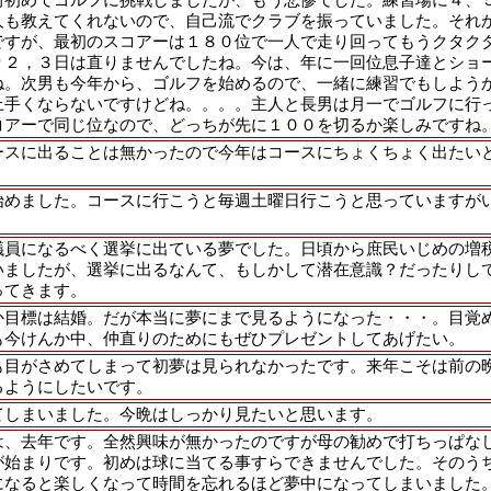
人も教えてくれないので、自己流でクラブを振っていました。それ
ですが、最初のスコアーは１８０位で一人で走り回ってもうクタク
り２，３日は直りませんでしたね。今は、年に一回位息子達とショ
ね。次男も今年から、ゴルフを始めるので、一緒に練習でもしよう
上手くならないですけどね。。。。主人と長男は月一でゴルフに行
コアーで同じ位なので、どっちが先に１００を切るか楽しみですね
ースに出ることは無かったので今年はコースにちょくちょく出たい
始めました。コースに行こうと毎週土曜日行こうと思っていますが
。
議員になるべく選挙に出ている夢でした。日頃から庶民いじめの増
いましたが、選挙に出るなんて、もしかして潜在意識？だったりし
ってきます。
か目標は結婚。だが本当に夢にまで見るようになった・・・。目覚
も今けんか中、仲直りのためにもぜひプレゼントしてあげたい。
も目がさめてしまって初夢は見られなかったです。来年こそは前の
るようにしたいです。
てしまいました。今晩はしっかり見たいと思います。
は、去年です。全然興味が無かったのですが母の勧めで打ちっぱな
が始まりです。初めは球に当てる事すらできませんでした。そのう
になると楽しくなって時間を忘れるほど夢中になってしまいました