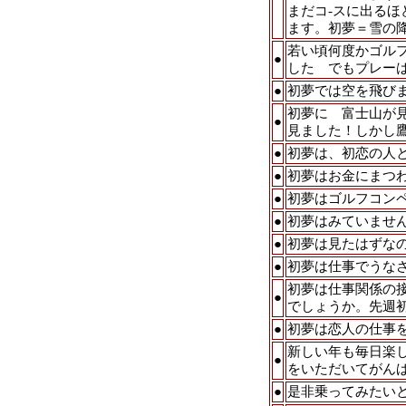
まだコ-スに出る
ます。初夢＝雪の
若い頃何度かゴル
●
した でもプレー
●
初夢では空を飛び
初夢に 富士山が
●
見ました！しかし
●
初夢は、初恋の人
●
初夢はお金にまつ
●
初夢はゴルフコン
●
初夢はみていませ
●
初夢は見たはずな
●
初夢は仕事でうな
初夢は仕事関係の
●
でしょうか。先週
●
初夢は恋人の仕事
新しい年も毎日楽
●
をいただいてがん
●
是非乗ってみたい