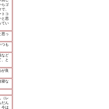
からゴ
タで、
ートコ
かと思
ってい
。
と思っ
いつも
税など
て、と
めが良
晩寝な
し（レ
ちだん
。今は