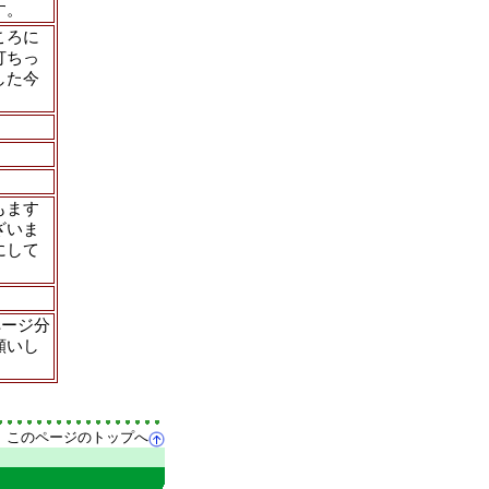
す。
ころに
打ちっ
した今
もます
ざいま
にして
ページ分
願いし
このページのトップへ