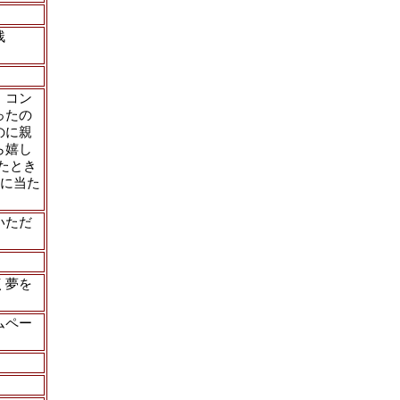
残
。コン
ったの
のに親
ら嬉し
たとき
私に当た
いただ
く夢を
ムペー