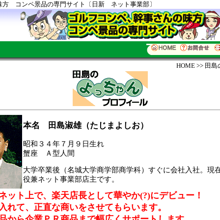
味方 コンペ景品の専門サイト〔日新 ネット事業部〕
HOME
>> 田
本名 田島淑雄（たじまよしお）
昭和３４年７月９日生れ
蟹座 Ａ型人間
大学卒業後（名城大学商学部商学科）すぐに会社入社。現
役兼ネット事業部店主です。
ネット上で、楽天店長として華やか(?)にデビュー！
入れて、正直な商いをさせてもらいます。
品から企業ＰＲ商品まで幅広くサポート
します。