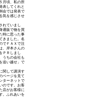
５月頃、私の所
発表してくれと
例会では発表で
る気を感じさせ
されていまし
身通販で物を買
た時に思った事
てきました。名
のでＦＡＸで注
は、岸本さんの
をＰＲしまし
、うちの会社も
を追い越せ」で
に関して講演す
のページを見て
ンターネットで
いのです。お客
た店がお客様に
す。ふれあいを