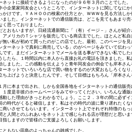
ネットに接続できるようになったのが９６年３月のことでした。
中小企業家同友会というところで、インターネットに関してなにか
っかけです。ＹＡＨＯＯの検索の仕方とか、ＷＷＷを見る方法しか
いました。インターネットでの通信販売は、どこを見てもあまり売
なく思っておりました。
とおもいますが、日経流通新聞に
「（有）イージ－」
さんが紹介
、アメリカのＴシャツを販売している商店主でした。ほとんど私自
が無い私が初めて買ったのがこの店でした。最初、このページを見
ンターネットで真剣に商売している」のがページをみていて伝わっ
んです。まだインターネットでメールを送る事ができない私でした
うしたら、１時間以内に本人から直接お礼の電話を頂きました。私
動しました。この感動を伝えようと青年同友会の例会でも岸本さん
ターネットでいろいろな店で買い物をするのが大変おもしろくなり
立ち上げようと決意したんです。そして目標はもちろん「岸本さん
月に本まで出され、しかも全国各地をインターネットの通信販売
。１度是非彼のホームページをみてやってください。いろんな通販
感動した理由がきっとわかるでしょう。ここ２．３年の間に必ずイ
前の時代がくると確信します。私はその時代の波に乗り遅れたくな
に商いさせてもらいます。インターネット上でそれぞれ特徴のもっ
間と人間とのふれあいをネット上で感じられる店が理想だと思いま
目指しますので皆様のご支援よろしくお願いします。
にともない田島のよっちゃんの雑感でした。