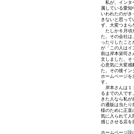
私が、インター
属している愛知
いわれたのがき
きないと思って
ず、大変つまら
たしか６月頃だ
た。その会社は
ったりしたこと
が「この人はイ
前は岸本栄司さ
文しました。そ
心意気に大変感
た。その後イン
ホームページを
す。
岸本さんは１１
るまでの人です
きた人なら私が
の通販は当たり
様のために正直
気に入られて人
感じさせる店を
ホームページ設