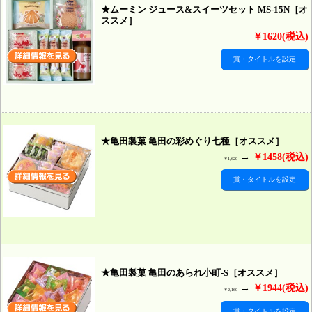
★ムーミン ジュース&スイーツセット MS-15N［オ
ススメ］
￥1620(税込)
賞・タイトルを設定
★亀田製菓 亀田の彩めぐり七種［オススメ］
→
￥1458(税込)
￥1,620
賞・タイトルを設定
★亀田製菓 亀田のあられ小町-S［オススメ］
→
￥1944(税込)
￥2,160
賞・タイトルを設定