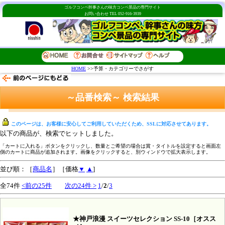
ゴルフコンペ幹事さんの味方コンペ景品の専門サイト
お問い合わせ TEL 052-916-3939
HOME
>>予算・カテゴリーでさがす
～品番検索～ 検索結果
このページは、お客様に安心してご利用していただくため、SSLに対応させてあります。
以下の商品が、検索でヒットしました。
「カートに入れる」ボタンをクリックし、数量とご希望の場合は賞・タイトルを設定すると画面左
側のカートに商品が追加されます。画像をクリックすると、別ウィンドウで拡大表示します。
並び順：［
商品名
］［価格
▼
▲
]
全74件
<前の25件
次の24件 >
1
/
2
/
3
★神戸浪漫 スイーツセレクション SS-10［オスス