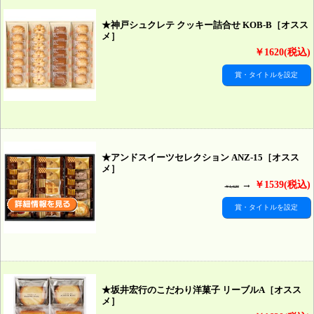
★神戸シュクレテ クッキー詰合せ KOB-B［オスス
メ］
￥1620(税込)
賞・タイトルを設定
★アンドスイーツセレクション ANZ-15［オスス
メ］
→
￥1539(税込)
￥1,620
賞・タイトルを設定
★坂井宏行のこだわり洋菓子 リーブルA［オスス
メ］