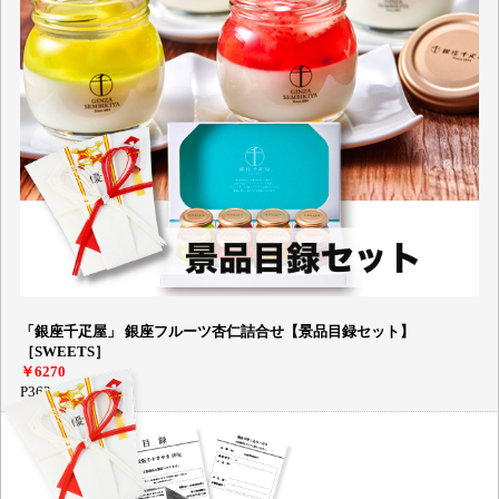
「銀座千疋屋」 銀座フルーツ杏仁詰合せ【景品目録セット】
［SWEETS］
￥6270
P362-02