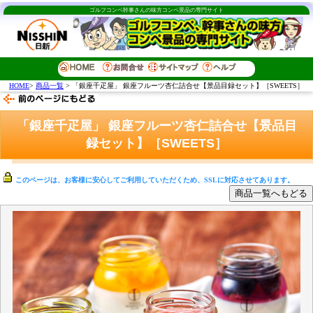
ゴルフコンペ幹事さんの味方コンペ景品の専門サイト
HOME
>
商品一覧
> 「銀座千疋屋」 銀座フルーツ杏仁詰合せ【景品目録セット】［SWEETS］
「銀座千疋屋」 銀座フルーツ杏仁詰合せ【景品目
録セット】［SWEETS］
このページは、お客様に安心してご利用していただくため、SSLに対応させてあります。