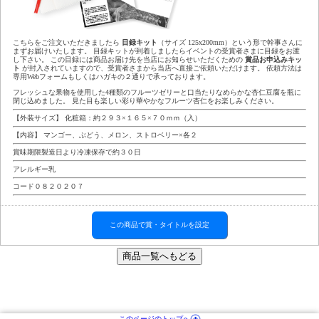
こちらをご注文いただきましたら
目録キット
（サイズ 125x200mm）という形で幹事さんに
まずお届けいたします。 目録キットが到着しましたらイベントの受賞者さまに目録をお渡
し下さい。 この目録には商品お届け先を当店にお知らせいただくための
賞品お申込みキッ
ト
が封入されていますので、受賞者さまから当店へ直接ご依頼いただけます。 依頼方法は
専用Webフォームもしくはハガキの２通りで承っております。
フレッシュな果物を使用した4種類のフルーツゼリーと口当たりなめらかな杏仁豆腐を瓶に
閉じ込めました。 見た目も楽しい彩り華やかなフルーツ杏仁をお楽しみください。
【外装サイズ】 化粧箱：約２９３×１６５×７０ｍｍ（入）
【内容】 マンゴー、ぶどう、メロン、ストロベリー×各２
賞味期限製造日より冷凍保存で約３０日
アレルギー乳
コード０８２０２０７
この商品で賞・タイトルを設定
このページのトップへ