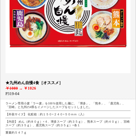
★九州めん自慢4食［オススメ］
￥1080
→
￥1026
P319-04
ラーメン専用小麦「ラー麦」を100％使用した麺に、「博多」、「熊本」、「鹿児島」、
「宮崎」と九州の4県をイメージしたスープをセットしました。
【外装サイズ】 化粧箱：約１５０×２４０×５０ｍｍ（入）
【内容】 めん（約８０ｇ）×４、博多スープ（約３５ｇ）、熊本スープ（約４０ｇ）、宮崎
スープ（約３５ｇ）、鹿児島スープ（約３５ｇ）×各１
重量約５４７ｇ